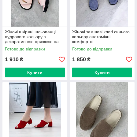
Жіночі шкіряні шльопанці
Жіночі замшеві клогі синього
пудрового кольору з
кольору анатомічні
декоративною пряжкою на
комфортні
чорній підошві
Готово до відправки
Готово до відправки
1 910
1 850
₴
₴
Купити
Купити