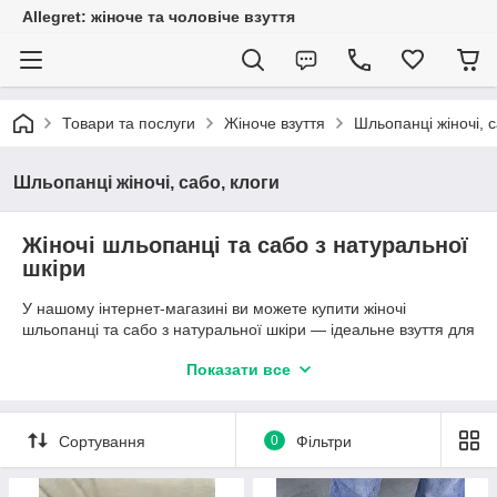
Allegret: жіноче та чоловіче взуття
Товари та послуги
Жіноче взуття
Шльопанці жіночі, с
Шльопанці жіночі, сабо, клоги
Жіночі шльопанці та сабо з натуральної
шкіри
У нашому інтернет-магазині ви можете купити жіночі
шльопанці та сабо з натуральної шкіри — ідеальне взуття для
літа, відпочинку та щоденного комфорту. Ми пропонуємо
Показати все
моделі, які поєднують стильний дизайн, якісні матеріали та
зручну посадку.
Жіночі шкіряні шльопанці — це легке та практичне взуття, яке
Сортування
0
Фільтри
дозволяє ногам дихати навіть у спеку. Сабо чудово підходять
для активного дня, прогулянок містом або відпочинку. У
колекції представлені як базові моделі, так і трендові варіанти