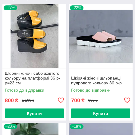
–27%
–22%
Шкіряні жіночі сабо жовтого
кольору на платформі 36 р-
Шкіряні жіночі шльопанці
р=23 см
пудрового кольору 36 р-р
Готово до відправки
Готово до відправки
800
700
₴
₴
1 100 ₴
900 ₴
Купити
Купити
–20%
–19%