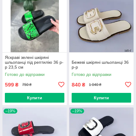
Яскраві зелені шкіряні
шльопанці під рептилію 36 р-
Бежеві шкіряні шльопанці 36
р 23,5 см
р-р
Готово до відправки
Готово до відправки
599
840
₴
₴
750 ₴
1 040 ₴
Купити
Купити
–19%
–19%