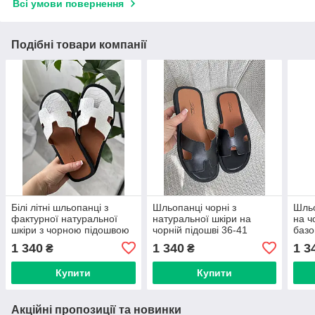
Всі умови повернення
Подібні товари компанії
Білі літні шльопанці з
Шльопанці чорні з
Шльо
фактурної натуральної
натуральної шкіри на
на ч
шкіри з чорною підошвою
чорній підошві 36-41
базо
36-41
нату
1 340
1 340
1 3
₴
₴
Купити
Купити
Акційні пропозиції та новинки