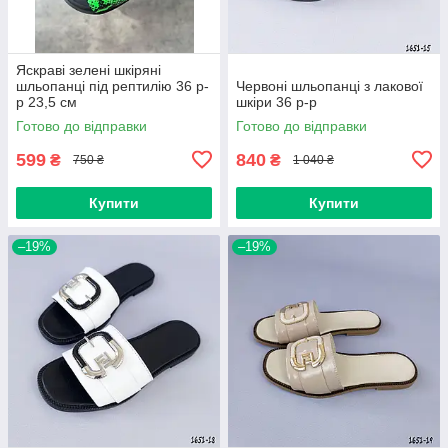
Яскраві зелені шкіряні
шльопанці під рептилію 36 р-
Червоні шльопанці з лакової
р 23,5 см
шкіри 36 р-р
Готово до відправки
Готово до відправки
599
840
₴
₴
750 ₴
1 040 ₴
Купити
Купити
–19%
–19%