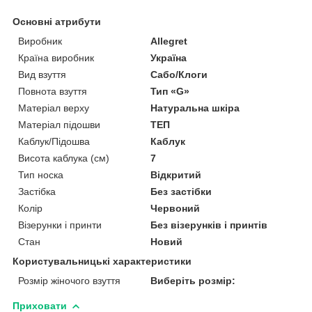
Основні атрибути
Виробник
Allegret
Країна виробник
Україна
Вид взуття
Сабо/Клоги
Повнота взуття
Тип «G»
Матеріал верху
Натуральна шкіра
Матеріал підошви
ТЕП
Каблук/Підошва
Каблук
Висота каблука (см)
7
Тип носка
Відкритий
Застібка
Без застібки
Колір
Червоний
Візерунки і принти
Без візерунків і принтів
Стан
Новий
Користувальницькі характеристики
Розмір жіночого взуття
Виберіть розмір:
Приховати