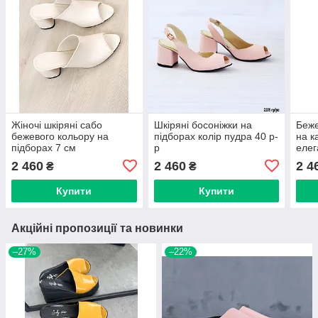
Жіночі шкіряні сабо
Шкіряні босоніжки на
Беже
бежевого кольору на
підборах колір пудра 40 р-
на к
підборах 7 см
р
елег
2 460
2 460
2 4
₴
₴
Купити
Купити
Акційні пропозиції та новинки
–27%
–22%