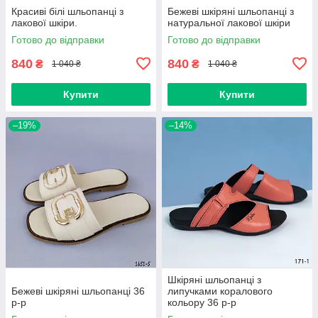
Красиві білі шльопанці з
Бежеві шкіряні шльопанці з
лакової шкіри.
натуральної лакової шкіри
Готово до відправки
Готово до відправки
840
840
₴
₴
1 040 ₴
1 040 ₴
Купити
Купити
–19%
–14%
Шкіряні шльопанці з
Бежеві шкіряні шльопанці 36
липучками коралового
р-р
кольору 36 р-р