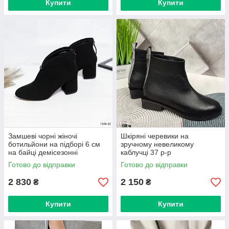
Купити
Купити
Замшеві чорні жіночі
Шкіряні черевики на
ботильйони на підборі 6 см
зручному невеликому
на байці демісезонні
каблучці 37 р-р
натуральна замша 36-41 код
Готово до відправки
Готово до відправки
1546-22
2 830
2 150
₴
₴
Купити
Купити