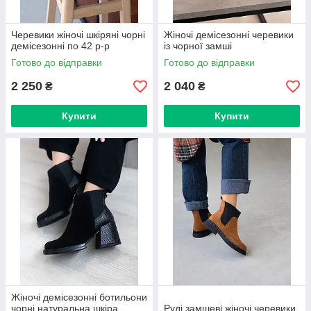
Черевики жіночі шкіряні чорні
Жіночі демісезонні черевики
демісезонні по 42 р-р
із чорної замші
Готово до відправки
Готово до відправки
2 250
2 040
₴
₴
Купити
Купити
Жіночі демісезонні ботильони
чорні натуральна шкіра
Руді замшеві жіночі черевики