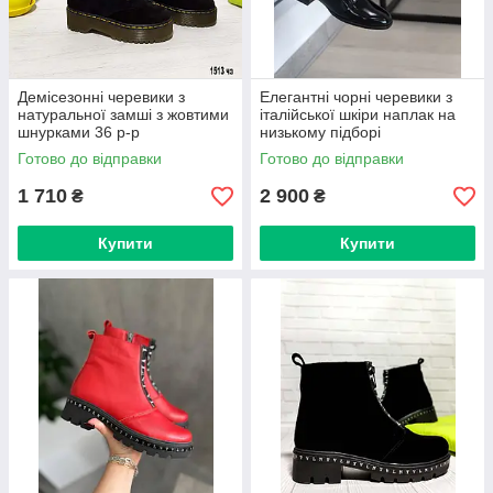
Демісезонні черевики з
Елегантні чорні черевики з
натуральної замші з жовтими
італійської шкіри наплак на
шнурками 36 р-р
низькому підборі
Готово до відправки
Готово до відправки
1 710
2 900
₴
₴
Купити
Купити