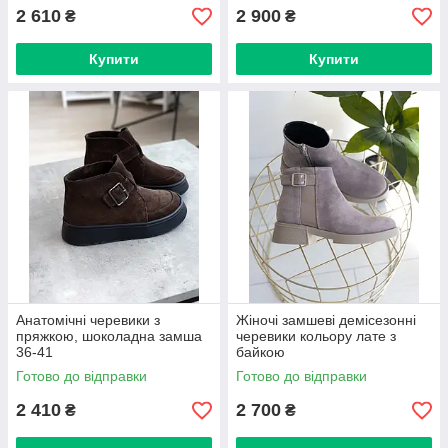
2 610
2 900
₴
₴
Купити
Купити
Анатомічні черевики з
Жіночі замшеві демісезонні
пряжкою, шоколадна замша
черевики кольору лате з
36-41
байкою
Готово до відправки
Готово до відправки
2 410
2 700
₴
₴