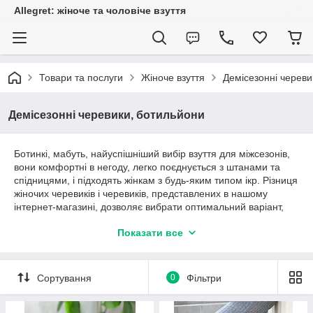
Allegret: жіноче та чоловіче взуття
Товари та послуги
Жіноче взуття
Демісезонні череви
Демісезонні черевики, ботильйони
Ботинкі, мабуть, найуспішніший вибір взуття для міжсезонів,
вони комфортні в негоду, легко поєднується з штанами та
спідницями, і підходять жінкам з будь-яким типом ікр. Різниця
жіночих черевиків і черевиків, представлених в нашому
інтернет-магазині, дозволяє вибрати оптимальний варіант,
який підходить саме для вас.
Показати все
Ботинки на танкетці, підборі або без
Сортування
0
Фільтри
нього