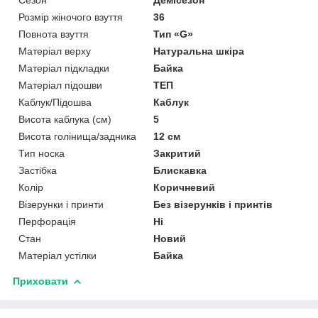
Розмір жіночого взуття
36
Повнота взуття
Тип «G»
Матеріал верху
Натуральна шкіра
Матеріал підкладки
Байка
Матеріал підошви
ТЕП
Каблук/Підошва
Каблук
Висота каблука (см)
5
Висота голінища/задника
12 см
Тип носка
Закритий
Застібка
Блискавка
Колір
Коричневий
Візерунки і принти
Без візерунків і принтів
Перфорація
Ні
Стан
Новий
Матеріал устілки
Байка
Приховати