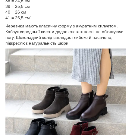
38 = 24,5 см
39 = 25,5 см
40 = 26 см
41 = 26,5 см"
Черевики мають класичну форму з акуратним силуетом.
Каблук середньої висоти додає елегантності, не обтяжуючи
ногу. Шоколадний колір виглядає глибоко й насичено,
підкреслює натуральність шкіри.