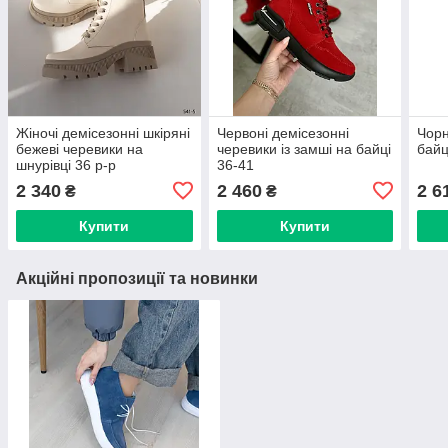
Жіночі демісезонні шкіряні
Червоні демісезонні
Чорн
бежеві черевики на
черевики із замші на байці
байц
шнурівці 36 р-р
36-41
2 340
2 460
2 6
₴
₴
Купити
Купити
Акційні пропозиції та новинки