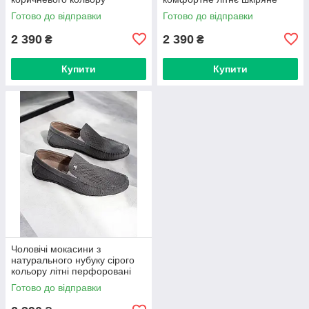
взуття на кожен день
Готово до відправки
Готово до відправки
2 390
2 390
₴
₴
Купити
Купити
Чоловічі мокасини з
натурального нубуку сірого
кольору літні перфоровані
легкі дихаючі комфортні 40–
Готово до відправки
45