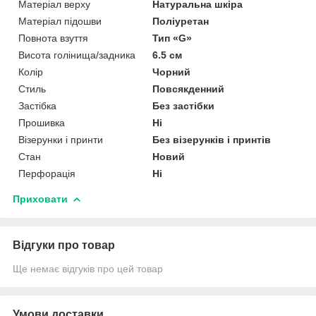
Матеріал верху
Натуральна шкіра
Матеріал підошви
Поліуретан
Повнота взуття
Тип «G»
Висота голінища/задника
6.5 см
Колір
Чорний
Стиль
Повсякденний
Застібка
Без застібки
Прошивка
Ні
Візерунки і принти
Без візерунків і принтів
Стан
Новий
Перфорація
Ні
Приховати
Відгуки про товар
Ще немає відгуків про цей товар
Умови доставки