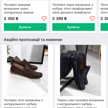
Чоловічі замшеві
Чоловічі чорні мокасини з
Чоло
мокасини чорні
нубуку літні перфоровані
мока
натуральна замша
легкі дихаючі комфортні
літн
комфортні легкі класичні
40–45
комф
2 350
2 390
2 3
₴
₴
40-45
Купити
Купити
Акційні пропозиції та новинки
Чоловічі літні мокасини з
Темно-сині чоловічі мокасини
натурального нубуку
з натурального нубуку –
коричневого кольору
комфортне літнє шкіряне