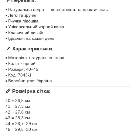
✨ Переваги:
▪️ Натуральна шкіра — довговічність та практичність
▪️ Легкі та зручні
▪️ Гнучка підошва
▪️ Універсальний чорний колір
▪️ Класичний дизайн
▪️ Ідеальні на кожен день
📌 Характеристики:
▪️ Матеріал: натуральна шкіра
▪️ Колір: чорний
▪️ Розміри: 40–45
▪️ Код: 7843-1
▪️ Виробництво: Україна
📏 Розмірна сітка:
40 = 26,5 см
41 = 27,3 см
42 = 27,8 см
43 = 28,3 см
44 = 28,7–29 см
45 = 29,5–30 см