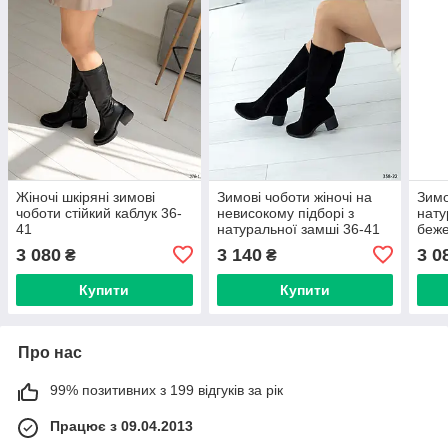
Жіночі шкіряні зимові
Зимові чоботи жіночі на
Зимо
чоботи стійкий каблук 36-
невисокому підборі з
нату
41
натуральної замші 36-41
беже
3 080
3 140
3 0
₴
₴
Купити
Купити
Про нас
99% позитивних з 199 відгуків за рік
Працює з 09.04.2013