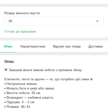
Розмір жіночого взуття
36
Готово до відправки
Опис
Характеристики
Відгуки про товар
Доставка
Опис
🤎 Замшеві жіночі зимові чоботи з пряжкою збоку
Елегантні, теплі та зручні — те, що потрібно цієї зими ❄️
▪️ Натуральна замша
▪️ Можуть бути в шкірі або замші
▪️ Висота чобота: 35 см
▪️ Всередині — набивна шерсть
▪️ Підошва: 4 – 2 см
▪️ Розміри: 36–41