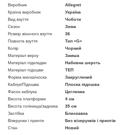
Виробник
Allegret
Країна виробник
Україна
Вид взуття
Чоботи
Сезон
Зима
Розмір жіночого взуття
36
Повнота взуття
Тип «G»
Колір
Чорний
Матеріал верху
Замша
Матеріал підкладки
Набивна шерсть
Матеріал підошви
ТЕП
Форма миска/носка
Закруглений
Каблук/Підошва
Плоска підошва
Фасон каблука
Цеглинка
Висота платформи
4 см
Висота голінища/задника
35 см
Застібка
Блискавка
Візерунки і принти
Без візерунків і принтів
Стан
Новий