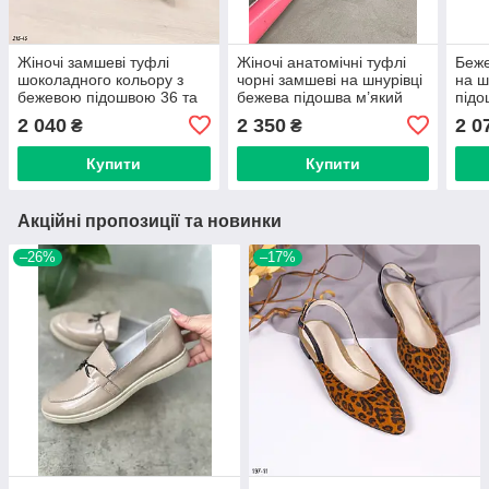
Жіночі замшеві туфлі
Жіночі анатомічні туфлі
Беже
шоколадного кольору з
чорні замшеві на шнурівці
на ш
бежевою підошвою 36 та
бежева підошва м’який
підо
39 р-ри
заднік середня та ширша
2 040
2 350
2 0
₴
₴
повнота 36-41
Купити
Купити
Акційні пропозиції та новинки
–26%
–17%