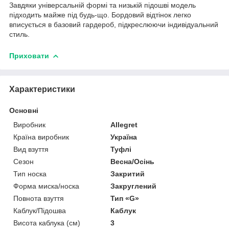
Завдяки універсальній формі та низькій підошві модель
підходить майже під будь-що. Бордовий відтінок легко
вписується в базовий гардероб, підкреслюючи індивідуальний
стиль.
Приховати
Характеристики
Основні
Виробник
Allegret
Країна виробник
Україна
Вид взуття
Туфлі
Сезон
Весна/Осінь
Тип носка
Закритий
Форма миска/носка
Закруглений
Повнота взуття
Тип «G»
Каблук/Підошва
Каблук
Висота каблука (см)
3