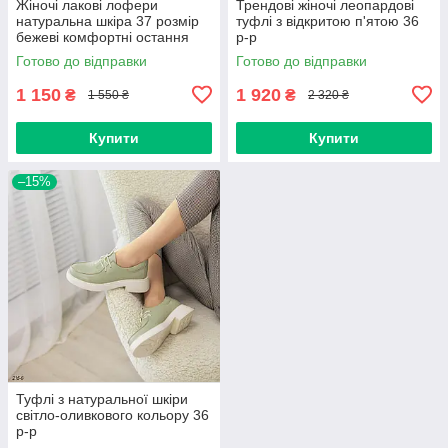
Жіночі лакові лофери
Трендові жіночі леопардові
натуральна шкіра 37 розмір
туфлі з відкритою п'ятою 36
бежеві комфортні остання
р-р
пара 23.5 см
Готово до відправки
Готово до відправки
1 150
1 920
₴
₴
1 550 ₴
2 320 ₴
Купити
Купити
–15%
Туфлі з натуральної шкіри
світло-оливкового кольору 36
р-р