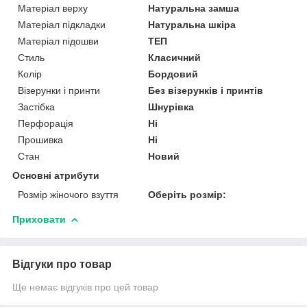
Матеріал верху
Натуральна замша
Матеріал підкладки
Натуральна шкіра
Матеріал підошви
ТЕП
Стиль
Класичний
Колір
Бордовий
Візерунки і принти
Без візерунків і принтів
Застібка
Шнурівка
Перфорація
Ні
Прошивка
Ні
Стан
Новий
Основні атрибути
Розмір жіночого взуття
Оберіть розмір:
Приховати
Відгуки про товар
Ще немає відгуків про цей товар