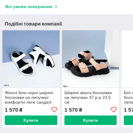
Всі умови повернення
Подібні товари компанії
Жіночі біло-чорні шкіряні
Шкіряні жіночі босоніжки
Білі 
босоніжки на липучках
на липучках 37 р-р 23,5
босо
комфортні легкі сандалі
см
легк
36–40
36–
1 570
1 570
1 5
₴
₴
Купити
Купити