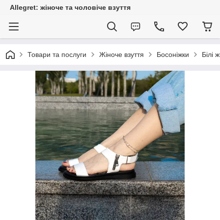
Allegret: жіноче та чоловіче взуття
Товари та послуги
Жіноче взуття
Босоніжки
Білі 