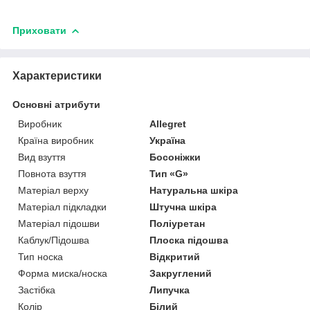
Приховати
Характеристики
Основні атрибути
Виробник
Allegret
Країна виробник
Україна
Вид взуття
Босоніжки
Повнота взуття
Тип «G»
Матеріал верху
Натуральна шкіра
Матеріал підкладки
Штучна шкіра
Матеріал підошви
Поліуретан
Каблук/Підошва
Плоска підошва
Тип носка
Відкритий
Форма миска/носка
Закруглений
Застібка
Липучка
Колір
Білий