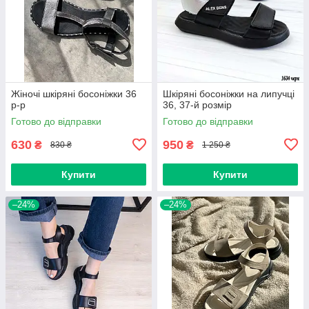
Жіночі шкіряні босоніжки 36
Шкіряні босоніжки на липучці
р-р
36, 37-й розмір
Готово до відправки
Готово до відправки
630
950
₴
₴
830 ₴
1 250 ₴
Купити
Купити
–24%
–24%