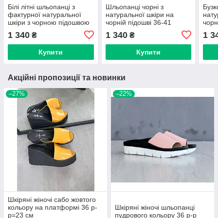
Білі літні шльопанці з
Шльопанці чорні з
Бузк
фактурної натуральної
натуральної шкіри на
нату
шкіри з чорною підошвою
чорній підошві 36-41
чорн
36-41
1 340
1 340
1 3
₴
₴
Купити
Купити
Акційні пропозиції та новинки
–27%
–22%
Шкіряні жіночі сабо жовтого
кольору на платформі 36 р-
Шкіряні жіночі шльопанці
р=23 см
пудрового кольору 36 р-р