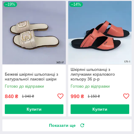
–19%
–14%
Шкіряні шльопанці з
Бежеві шкіряні шльопанці з
липучками коралового
натуральної лакової шкіри
кольору 36 р-р
Готово до відправки
Готово до відправки
840
990
₴
₴
1 040 ₴
1 150 ₴
Купити
Купити
Показати ще