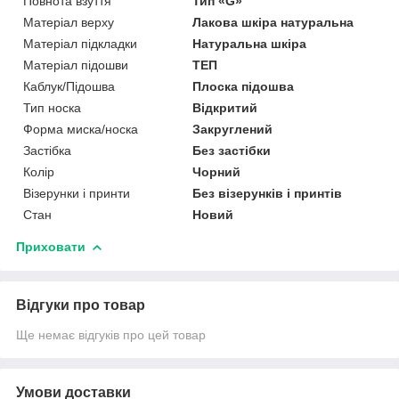
Повнота взуття
Тип «G»
Матеріал верху
Лакова шкіра натуральна
Матеріал підкладки
Натуральна шкіра
Матеріал підошви
ТЕП
Каблук/Підошва
Плоска підошва
Тип носка
Відкритий
Форма миска/носка
Закруглений
Застібка
Без застібки
Колір
Чорний
Візерунки і принти
Без візерунків і принтів
Стан
Новий
Приховати
Відгуки про товар
Ще немає відгуків про цей товар
Умови доставки