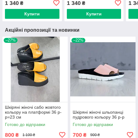
1 340
1 340
1 3
₴
₴
Купити
Купити
Акційні пропозиції та новинки
–27%
–22%
Шкіряні жіночі сабо жовтого
кольору на платформі 36 р-
Шкіряні жіночі шльопанці
р=23 см
пудрового кольору 36 р-р
Готово до відправки
Готово до відправки
800
700
₴
₴
1 100 ₴
900 ₴