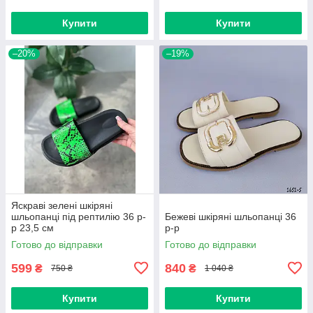
Купити
Купити
–20%
–19%
Яскраві зелені шкіряні
шльопанці під рептилію 36 р-
Бежеві шкіряні шльопанці 36
р 23,5 см
р-р
Готово до відправки
Готово до відправки
599
840
₴
₴
750 ₴
1 040 ₴
Купити
Купити