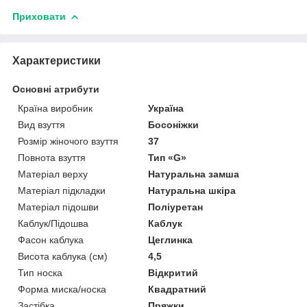
Приховати
Характеристики
Основні атрибути
Країна виробник
Україна
Вид взуття
Босоніжки
Розмір жіночого взуття
37
Повнота взуття
Тип «G»
Матеріал верху
Натуральна замша
Матеріал підкладки
Натуральна шкіра
Матеріал підошви
Поліуретан
Каблук/Підошва
Каблук
Фасон каблука
Цеглинка
Висота каблука (см)
4,5
Тип носка
Відкритий
Форма миска/носка
Квадратний
Застібка
Пряжки