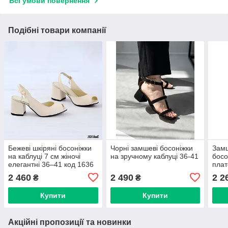
Всі умови повернення
Подібні товари компанії
Бежеві шкіряні босоніжки
Чорні замшеві босоніжки
Замш
на каблуці 7 см жіночі
на зручному каблуці 36-41
босо
елегантні 36–41 код 1636
плат
замш
2 460
2 490
2 2
₴
₴
Купити
Купити
Акційні пропозиції та новинки