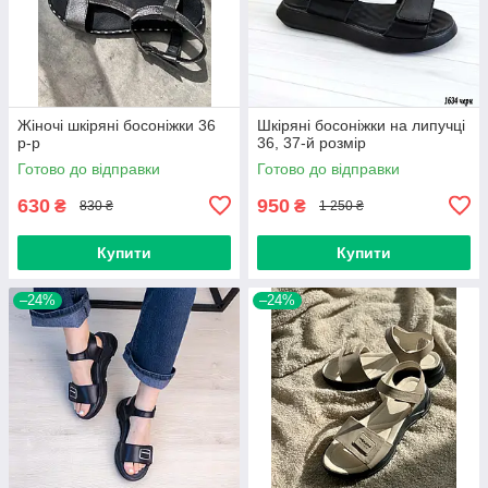
Жіночі шкіряні босоніжки 36
Шкіряні босоніжки на липучці
р-р
36, 37-й розмір
Готово до відправки
Готово до відправки
630
950
₴
₴
830 ₴
1 250 ₴
Купити
Купити
–24%
–24%