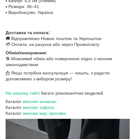
▪️ Каблук: 4,5 см (стійкий)
▪️ Розміри: 36–41
▪️ Виробництво: Україна
Доставка та оплата:
🚚 Відправляємо Новою поштою та Укрпоштою
💳 Оплата: на рахунок або через Промоплату
Обмін/повернення:
🔁 Можливий обмін або повернення згідно з чинним
законодавством
📩 Якщо потрібна консультація — пишіть, з радістю
допоможемо з вибором розміру!
На нашому сайті
багато різноманітних моделей.
Каталог
жіночих мокасин
Каталог
жіночих туфель
Каталог
жіночих кед і кросівок