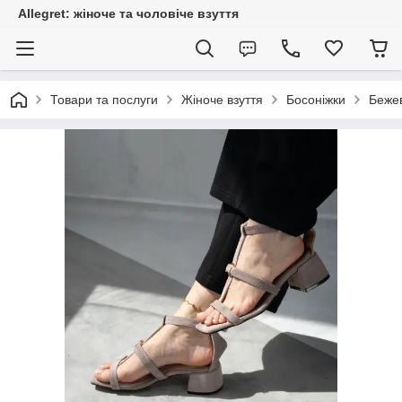
Allegret: жіноче та чоловіче взуття
Товари та послуги
Жіноче взуття
Босоніжки
Бежев