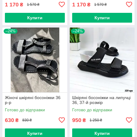
1 170
1 170
₴
₴
1 570 ₴
1 570 ₴
Купити
Купити
–24%
–24%
Жіночі шкіряні босоніжки 36
Шкіряні босоніжки на липучці
р-р
36, 37-й розмір
Готово до відправки
Готово до відправки
630
950
₴
₴
830 ₴
1 250 ₴
Купити
Купити