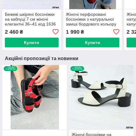
Бежеві шкіряні босоніжки
Жіночі перфоровані
Жіно
на каблуці 7 см жіночі
босоніжки з натуральної
нату
елегантні 36–41 код 1636
замші бордового кольору
капу
із закритим носком та
2 460
1 990
2 3
₴
₴
відкритою п'ятою
Купити
Купити
Акційні пропозиції та новинки
–26%
–25%
Жіночі босоніжки на