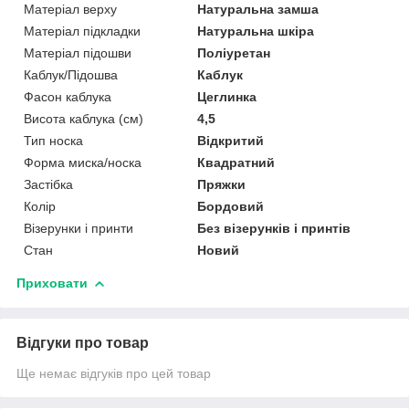
Матеріал верху
Натуральна замша
Матеріал підкладки
Натуральна шкіра
Матеріал підошви
Поліуретан
Каблук/Підошва
Каблук
Фасон каблука
Цеглинка
Висота каблука (см)
4,5
Тип носка
Відкритий
Форма миска/носка
Квадратний
Застібка
Пряжки
Колір
Бордовий
Візерунки і принти
Без візерунків і принтів
Стан
Новий
Приховати
Відгуки про товар
Ще немає відгуків про цей товар