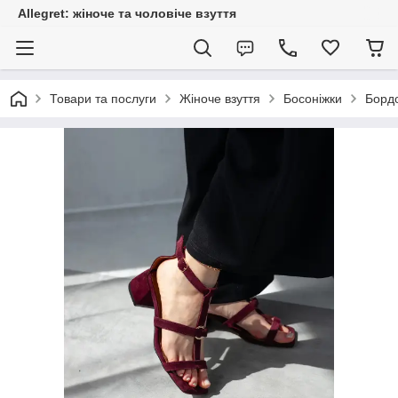
Allegret: жіноче та чоловіче взуття
Товари та послуги
Жіноче взуття
Босоніжки
Бордо