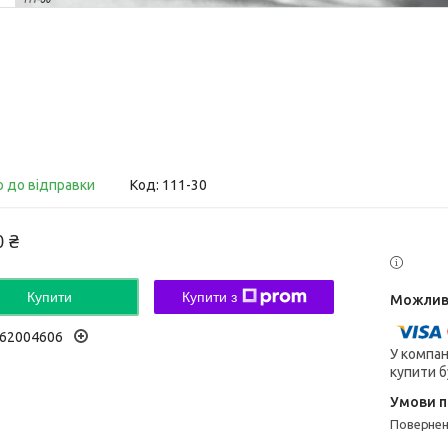
о до відправки
Код:
111-30
0 ₴
Купити
Купити з
62004606
У компан
купити б
поверне