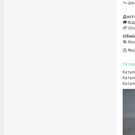
👡 Ід
Доста
🚚 Ві
💳 Оп
Обмін
🔁 Мо
📩 Як
На на
Катал
Катал
Катал