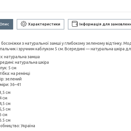
Опис
Характеристики
Інформація для замовлен
і босоніжки з натуральної замші у глибокому зеленому відтінку. М
 пальчик і зручним каблуком 5 см. Всередині — натуральна шкіра дл
рх: натуральна замша
ередині: натуральна шкіра
лук: 5 см
тібка: на ремінці
ір: зелений
міри: 36–41
3,5 см
4 см
4,5 см
5,5 см
6 см
6.5 см
робництво: Україна