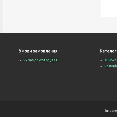
Умови замовлення
Каталог
Як замовити взуття
Жіноче
Чолові