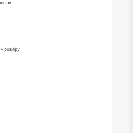
ентів.
м розміру!