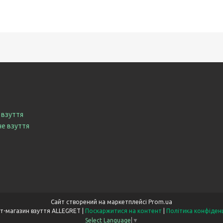
 взуття
че взуття
Сайт створений на маркетплейсі
Prom.ua
Інтернет-магазин взуття ALLEGRET |
Поскаржитися на контент
|
Політика конфіден
Select Language
▼