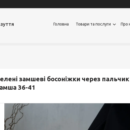
взуття
Головна
Товари та послуги
Про 
елені замшеві босоніжки через пальчик
амша 36-41