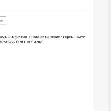
ня
одель із закритою п’ятою, витонченими перемичками
я комфорту навіть у спеку.