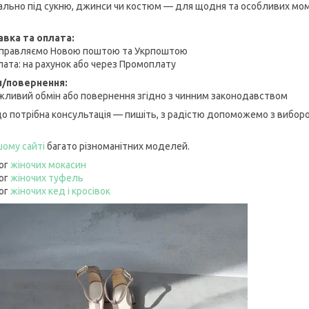
еально під сукню, джинси чи костюм — для щодня та особливих мом
вка та оплата:
дправляємо Новою поштою та Укрпоштою
лата: на рахунок або через Промоплату
/повернення:
жливий обмін або повернення згідно з чинним законодавством
що потрібна консультація — пишіть, з радістю допоможемо з виборо
шому сайті
багато різноманітних моделей.
ог
жіночих мокасин
ог
жіночих туфель
ог
жіночих кед і кросівок