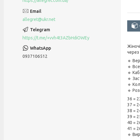
https://allegret.com.ua/
allegret@ukr.net
https://t.me/+vvh4t3AZbHdiOWEy
Жіноч
через
0937106512
🔹 Ве
🔹 Вс
🔹 Каб
🔹 Зас
🔹 Кол
🔹 Роз
36 = 2
37 = 2
38 = 2
39 = 2
40 = 2
41 = 2
🔹 Ви