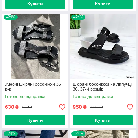
Купити
Купити
–24%
–24%
Жіночі шкіряні босоніжки 36
Шкіряні босоніжки на липучці
р-р
36, 37-й розмір
Готово до відправки
Готово до відправки
630
950
₴
₴
830 ₴
1 250 ₴
Купити
Купити
–24%
–24%