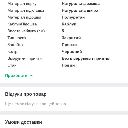
Матеріал верху
Натуральна замша
Матеріал підкладки
Натуральна шкіра
Матеріал підошви
Поліуретан
Каблук/Підошва
Каблук
Висота каблука (см)
5
Тип носка
Закритий
Застібка
Пряжки
Колір
Червоний
Візерунки і принти
Без візерунків і принтів
Стан
Новий
Приховати
Відгуки про товар
Ще немає відгуків про цей товар
Умови доставки