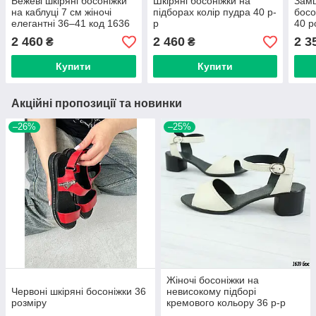
Бежеві шкіряні босоніжки
Шкіряні босоніжки на
Замш
на каблуці 7 см жіночі
підборах колір пудра 40 р-
босо
елегантні 36–41 код 1636
р
40 р
2 460
2 460
2 3
₴
₴
Купити
Купити
Акційні пропозиції та новинки
–26%
–25%
Жіночі босоніжки на
Червоні шкіряні босоніжки 36
невисокому підборі
розміру
кремового кольору 36 р-р