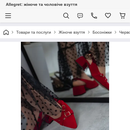
Allegret: жіноче та чоловіче взуття
Товари та послуги
Жіноче взуття
Босоніжки
Черво