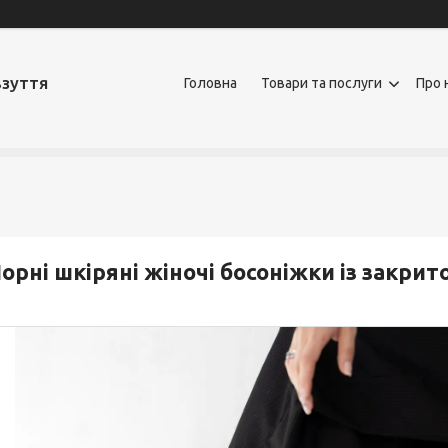
взуття
Головна
Товари та послуги
Про 
орні шкіряні жіночі босоніжки із закрит