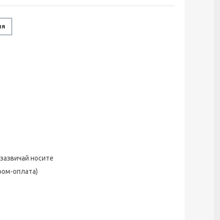
ня
 зазвичай носите
ром-оплата)