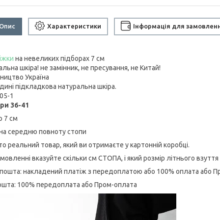
Опис
Характеристики
Інформація для замовлен
іжки
на невеликих підборах 7 см
льна шкіра! не замінник, не пресування, не Китай!
ництво Україна
дині підкладкова натуральна шкіра.
105-1
ри 36-41
р 7 см
 на середню повноту стопи
то реальний товар, який ви отримаєте у картонній коробці.
амовленні вказуйте скільки см СТОПА, і який розмір літнього взуття
 пошта: накладений платіж з передоплатою або 100% оплата або П
ошта: 100% передоплата або Пром-оплата