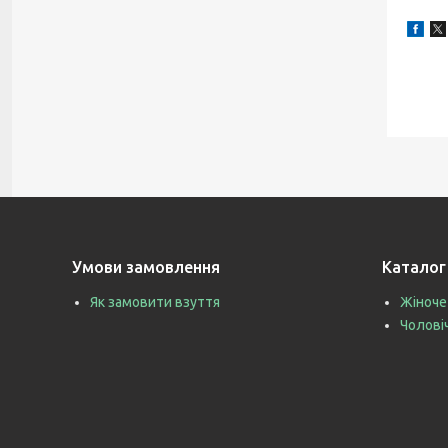
Умови замовлення
Каталог
Як замовити взуття
Жіноче
Чолові