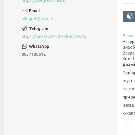
https://allegret.com.ua/
allegret@ukr.net
Босон
https://t.me/+vvh4t3AZbHdiOWEy
Натура
Вироб
Всере
0937106512
Код: 
розмі
Підбо
Ідуть
На фо
при з
-Нова
-Укрп