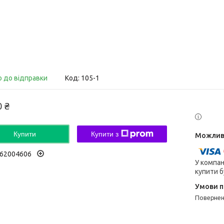
о до відправки
Код:
105-1
0 ₴
Купити
Купити з
62004606
У компан
купити б
поверне