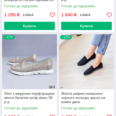
р-р
Готово до відправки
Готово до відправки
1 290
1 640
₴
₴
1 590 ₴
1 940 ₴
Купити
Купити
–12%
–12%
Літні з ажурною перфорацією
Жіночі шкіряні мокасини
жіночі балетки колір візон 36
чорного кольору зручні на
р-р
кожен день
Готово до відправки
Готово до відправки