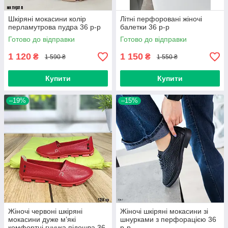
Шкіряні мокасини колір
Літні перфоровані жіночі
перламутрова пудра 36 р-р
балетки 36 р-р
Готово до відправки
Готово до відправки
1 120
1 150
₴
₴
1 590 ₴
1 550 ₴
Купити
Купити
–19%
–15%
Жіночі червоні шкіряні
Жіночі шкіряні мокасини зі
мокасини дуже м’які
шнурками з перфорацією 36
комфортні гнучка підошва 36
р-р