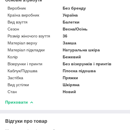
Основні атрибути
Виробник
Без бренду
Країна виробник
Україна
Вид взуття
Балетки
Сезон
Весна/Осінь
Розмір жіночого взуття
36
Матеріал верху
Замша
Матеріал підкладки
Натуральна шкіра
Колір
Бежевий
Візерунки і принти
Без візерунків і принтів
Каблук/Підошва
Плоска підошва
Застібка
Пряжки
Вид устілки
Шкіряна
Стан
Новий
Приховати
Відгуки про товар