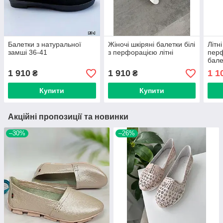
Балетки з натуральної
Жіночі шкіряні балетки білі
Літн
замші 36-41
з перфорацією літні
перф
бале
1 910
1 910
1 1
₴
₴
Купити
Купити
Акційні пропозиції та новинки
–30%
–26%