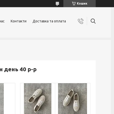
Кошик
нас
Контакти
Доставка та оплата
н день 40 р-р