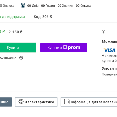
0
0
0
0
0
0
0
0
9%
Днів
Годин
Хвилин
Секунд
о до відправки
Код:
206-5
0 ₴
2 150 ₴
Купити
Купити з
У компан
62004606
купити б
поверне
Опис
Характеристики
Інформація для замовлен