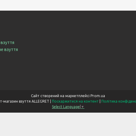
 взуття
че взуття
Сайт створений на маркетплейсі
Prom.ua
Інтернет-магазин взуття ALLEGRET |
Поскаржитися на контент
|
Політика конфіден
Select Language
▼