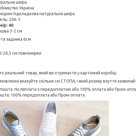
ральна шкіра
бництво Україна
едині підкладкова натуральна шкіра.
ль: 206-5
ір: 40
ошва 3-2 см
та задника 6см
6-26,5 см повномірки
то реальний товар, який ви отримаєте у картонній коробці.
амовленні вказуйте скільки см СТОПА, і який розмір взуття зазвичай
 пошта: післяплата з передоплатою або 100% оплата або Пром-опла
ошта: 100% передоплата або Пром-оплата