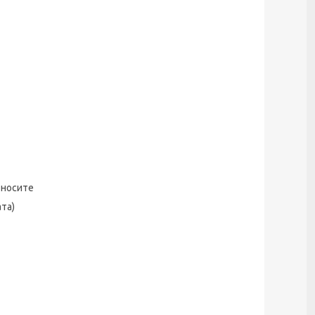
 носите
та)