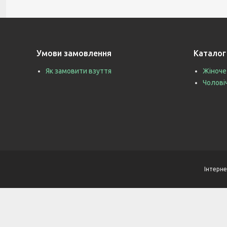
Умови замовлення
Каталог
Як замовити взуття
Жіноче
Чолові