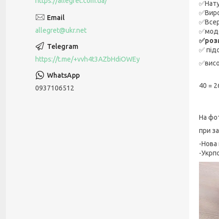
https://allegret.com.ua/
✅Нату
✅Виро
✅Всер
allegret@ukr.net
✅моде
✅розм
✅ під
https://t.me/+vvh4t3AZbHdiOWEy
✅висо
40 = 2
0937106512
На фо
при з
-Нова
-Укрп