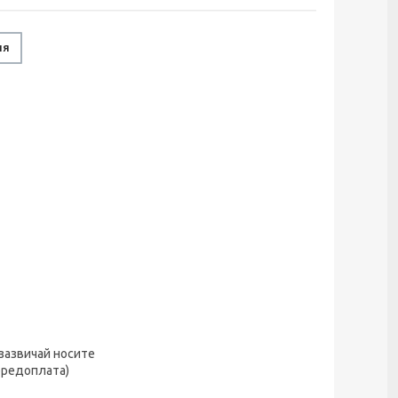
ня
 зазвичай носите
ередоплата)