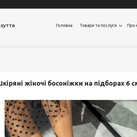
взуття
Головна
Товари та послуги
Про 
кіряні жіночі босоніжки на підборах 6 с