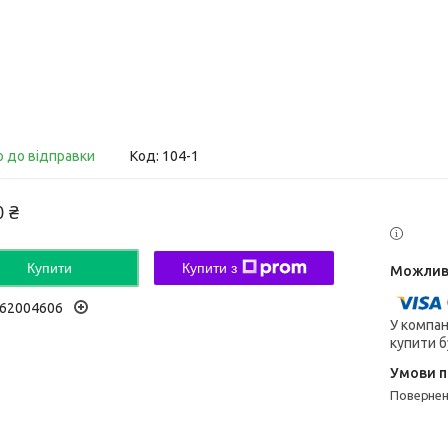
о до відправки
Код:
104-1
0 ₴
Купити
Купити з
62004606
У компан
купити б
поверне