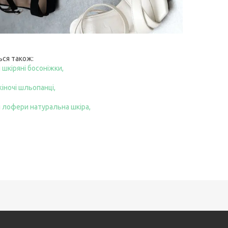
ься також:
 шкіряні босоніжки,
жіночі шльопанці,
і лофери натуральна шкіра,