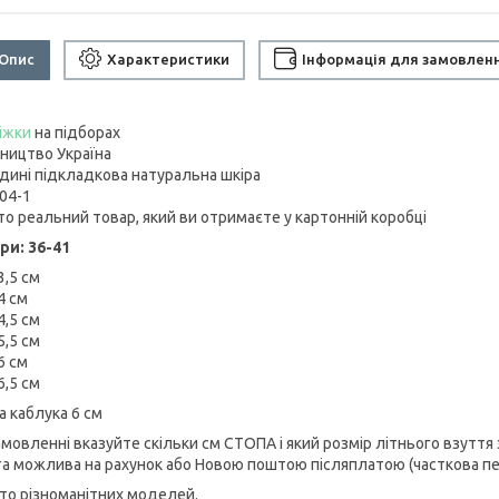
Опис
Характеристики
Інформація для замовлен
іжки
на підборах
ництво Україна
дині підкладкова натуральна шкіра
104-1
то реальний товар, який ви отримаєте у картонній коробці
ри: 36-41
3,5 см
4 см
4,5 см
5,5 см
6 см
6,5 см
а каблука 6 см
амовленні вказуйте скільки см СТОПА і який розмір літнього взуття
а можлива на рахунок або Новою поштою післяплатою (часткова п
ато різноманітних моделей.