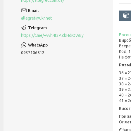
https://allegret.com.ua/
allegret@ukr.net
Босон
https://t.me/+vvh4t3AZbHdiOWEy
Вироб
Всере
Код: 
0937106512
На фо
Розмі
36 = 2
37 = 2
38 = 2
39 = 2
40 = 2
41 = 2
Висот
При з
Оплат
Є баг