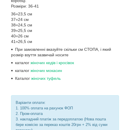
коробці.
Розміри: 36-41
36=23,5 см
37=24 см
38=24,5 см
39=25,5 см
40=26 см
41=26,5 см
При замовленні вказуйте скільки см СТОПА, і який
розмір взуття зазвичай носите
каталог
жіночих кедів і кросівок
каталог
жіночих мокасин
Каталог
жіночих туфель
Варіанти оплати:
1. 100% оплата на рахунок ФОП
2. Пром-оплата
3. накладний платіж за передоплатою (Нова пошта
бере комісію за переказ коштів 20грн + 2% від суми