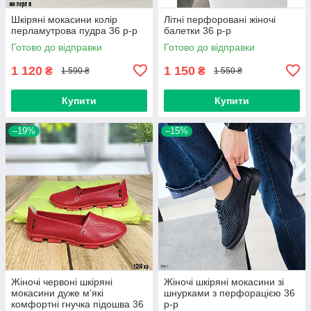
Шкіряні мокасини колір
Літні перфоровані жіночі
перламутрова пудра 36 р-р
балетки 36 р-р
Готово до відправки
Готово до відправки
1 120
1 150
₴
₴
1 590 ₴
1 550 ₴
Купити
Купити
–19%
–15%
Жіночі червоні шкіряні
Жіночі шкіряні мокасини зі
мокасини дуже м’які
шнурками з перфорацією 36
комфортні гнучка підошва 36
р-р