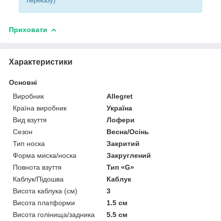
переказу)
Приховати
Характеристики
Основні
Виробник
Allegret
Країна виробник
Україна
Вид взуття
Лофери
Сезон
Весна/Осінь
Тип носка
Закритий
Форма миска/носка
Закруглений
Повнота взуття
Тип «G»
Каблук/Підошва
Каблук
Висота каблука (см)
3
Висота платформи
1.5 см
Висота голінища/задника
5.5 см