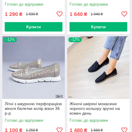
р-р
Готово до відправки
Готово до відправки
1 290
1 640
₴
₴
1 590 ₴
1 940 ₴
Купити
Купити
–12%
–12%
Літні з ажурною перфорацією
Жіночі шкіряні мокасини
жіночі балетки колір візон 36
чорного кольору зручні на
р-р
кожен день
Готово до відправки
Готово до відправки
1 100
1 480
₴
₴
1 250 ₴
1 680 ₴