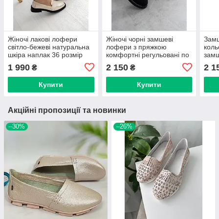
Жіночі лакові лофери
Жіночі чорні замшеві
Замш
світло-бежеві натуральна
лофери з пряжкою
коль
шкіра наплак 36 розмір
комфортні регульовані по
замш
стильні комфортні код
повноті натуральна замша
лоф
1 990
2 150
2 1
₴
₴
293-19
36–41
Купити
Купити
Акційні пропозиції та новинки
–30%
–26%