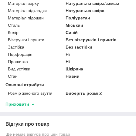
Матеріал верху
Натуральна шкіра/замша
Матеріал підкладки
Натуральна шкіра
Матеріал підошви
Поліуретан
Стиль
Міський
Колір
Синій
Візерунки і принти
Без візерунків і принтів
Застібка
Без застібки
Перфорація
Ні
Прошивка
Ні
Вид устілки
Шкіряна
Стан
Новий
Основні атрибути
Розмір жіночого взуття
Виберіть розмір:
Приховати
Відгуки про товар
Ще немає відгуків про цей товар