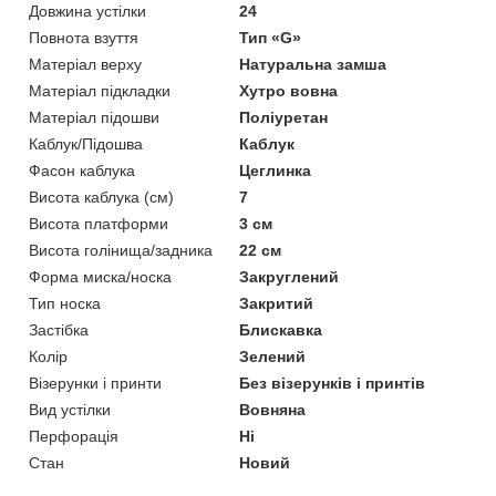
Довжина устілки
24
Повнота взуття
Тип «G»
Матеріал верху
Натуральна замша
Матеріал підкладки
Хутро вовна
Матеріал підошви
Поліуретан
Каблук/Підошва
Каблук
Фасон каблука
Цеглинка
Висота каблука (см)
7
Висота платформи
3 см
Висота голінища/задника
22 см
Форма миска/носка
Закруглений
Тип носка
Закритий
Застібка
Блискавка
Колір
Зелений
Візерунки і принти
Без візерунків і принтів
Вид устілки
Вовняна
Перфорація
Ні
Стан
Новий