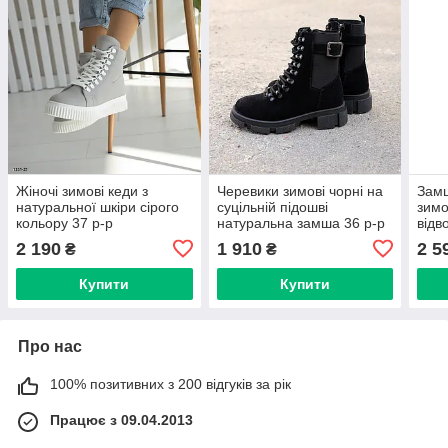
Жіночі зимові кеди з
Черевики зимові чорні на
Замш
натуральної шкіри сірого
суцільній підошві
зимо
кольору 37 р-р
натуральна замша 36 р-р
відв
2 190
1 910
2 5
₴
₴
Купити
Купити
Про нас
100% позитивних з 200 відгуків за рік
Працює з 09.04.2013