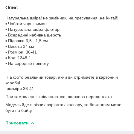
Опис
Натуральна шкіра! не замінник, не пресування, не Китай!
▪️ Чоботи чорні зимові
▪️ Натуральна шкіра флотар
▪️ Всередині набивна шерсть
▪️ Підошва 3,5 - 1,5 см
▪️ Висота 34 см
▪️ Розміри: 36-41
▪️ Код: 1348-1
▪️ На середню повноту
На фото реальний товар, який ви отримаєте в картонній
коробці.
розміри 36-41
При замовленні з післяплатою, часткова передоплата
Модель йде в різних варіантах кольору, за бажанням може
бути на байці
Приховати