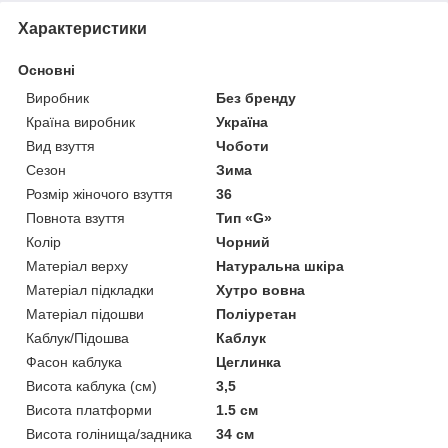
Характеристики
Основні
Виробник
Без бренду
Країна виробник
Україна
Вид взуття
Чоботи
Сезон
Зима
Розмір жіночого взуття
36
Повнота взуття
Тип «G»
Колір
Чорний
Матеріал верху
Натуральна шкіра
Матеріал підкладки
Хутро вовна
Матеріал підошви
Поліуретан
Каблук/Підошва
Каблук
Фасон каблука
Цеглинка
Висота каблука (см)
3,5
Висота платформи
1.5 см
Висота голінища/задника
34 см