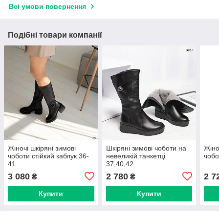
Всі умови повернення
Подібні товари компанії
Жіночі шкіряні зимові
Шкіряні зимові чоботи на
Жіно
чоботи стійкий каблук 36-
невеликій танкетці
чобо
41
37,40,42
3 080
2 780
2 7
₴
₴
Купити
Купити