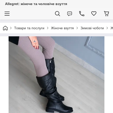
Allegret: жіноче та чоловіче взуття
Товари та послуги
Жіноче взуття
Зимові чоботи
Ж