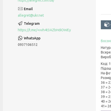
https://allegret.com.ua/
allegret@ukr.net
https://t.me/+vvh4t3AZbHdiOWEy
Босон
0937106512
Натур
Всере
Вироб
Код: 
Підошв
На фо
Розмір
36 = 2
37 = 2
38 = 2
39 = 2
40 = 2
41= 26