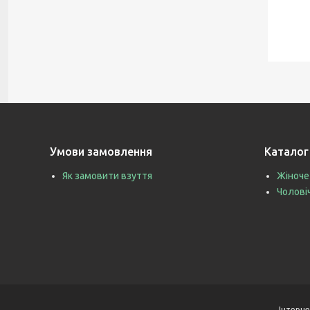
Умови замовлення
Каталог
Як замовити взуття
Жіноче
Чолові