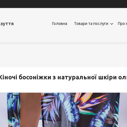
взуття
Головна
Товари та послуги
Про 
іночі босоніжки з натуральної шкіри о