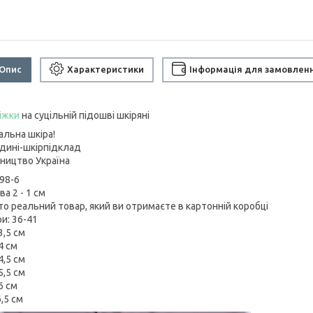
Опис
Характеристики
Інформація для замовлен
іжки
на суцільній підошві шкіряні
альна шкіра!
дині-шкірпідклад
ництво Україна
198-6
а 2 - 1 см
то реальний товар, який ви отримаєте в картонній коробці
и: 36-41
3,5 см
4 см
4,5 см
5,5 см
6 см
,5 см