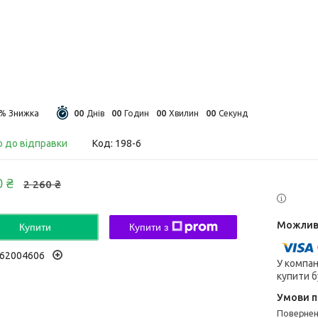
0
0
0
0
0
0
0
0
9%
Днів
Годин
Хвилин
Секунд
о до відправки
Код:
198-6
0 ₴
2 260 ₴
Купити
Купити з
62004606
У компан
купити б
поверне