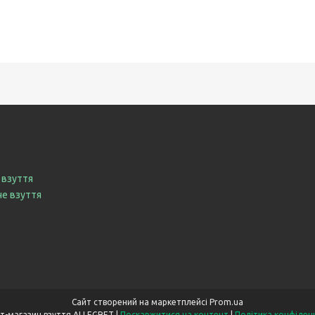
 взуття
че взуття
Сайт створений на маркетплейсі
Prom.ua
Інтернет-магазин взуття ALLEGRET |
Поскаржитися на контент
|
Політика конфіден