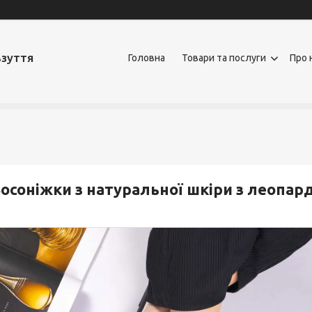
взуття
Головна
Товари та послуги
Про 
осоніжки з натуральної шкіри з леопа