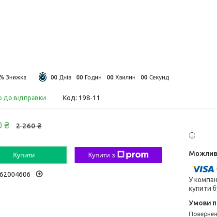
0
0
0
0
0
0
0
0
9%
Днів
Годин
Хвилин
Секунд
о до відправки
Код:
198-11
0 ₴
2 260 ₴
Купити
Купити з
62004606
У компан
купити б
поверне