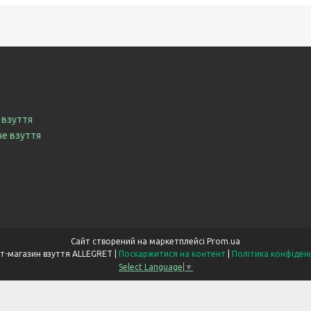
 взуття
че взуття
Сайт створений на маркетплейсі
Prom.ua
Інтернет-магазин взуття ALLEGRET |
Поскаржитися на контент
|
Політика конфіден
Select Language
▼