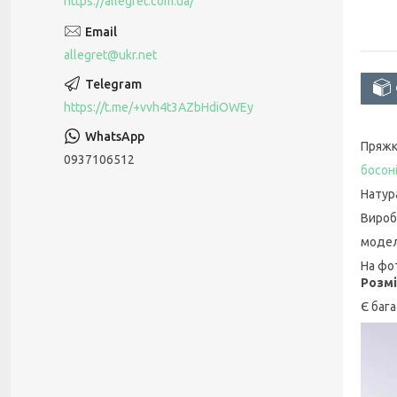
https://allegret.com.ua/
allegret@ukr.net
https://t.me/+vvh4t3AZbHdiOWEy
Пряжк
0937106512
босон
Натур
Вироб
модел
На фо
Розмі
Є баг