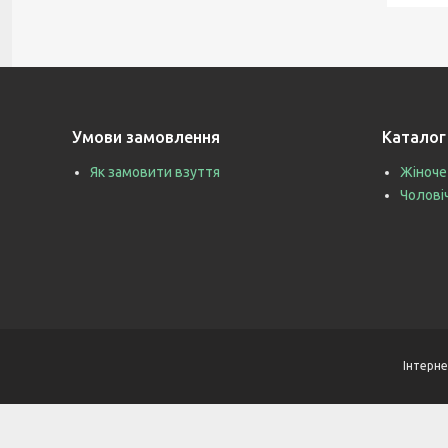
Умови замовлення
Каталог
Як замовити взуття
Жіноче
Чолові