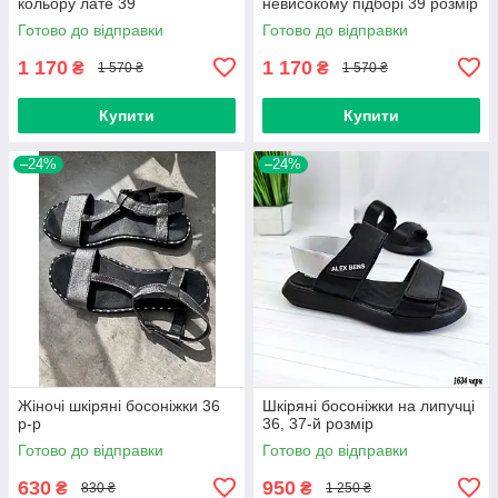
кольору лате 39
невисокому підборі 39 розмір
Готово до відправки
Готово до відправки
1 170
1 170
₴
₴
1 570 ₴
1 570 ₴
Купити
Купити
–24%
–24%
Жіночі шкіряні босоніжки 36
Шкіряні босоніжки на липучці
р-р
36, 37-й розмір
Готово до відправки
Готово до відправки
630
950
₴
₴
830 ₴
1 250 ₴