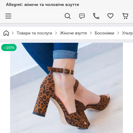
Allegret: жіноче та чоловіче взуття
Товари та послуги
Жіноче взуття
Босоніжки
Ультр
–16%