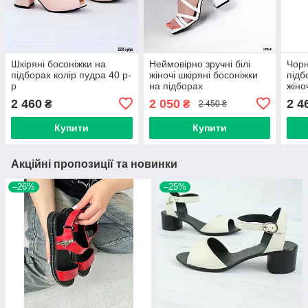
Шкіряні босоніжки на
Неймовірно зручні білі
Чорн
підборах колір пудра 40 р-
жіночі шкіряні босоніжки
підб
р
на підборах
жіно
2 460
2 050
2 4
₴
₴
2 450 ₴
Купити
Купити
Акційні пропозиції та новинки
–26%
–25%