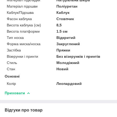
Матеріал підошви
Поліуретан
Каблук/Підошва
Каблук
Фасон каблука
Стовпчик
Висота каблука (см)
8,5
Висота платформи
1.5 см
Тип носка
Відкритий
Форма миска/носка
Закруглений
Застібка
Пряжки
Візерунки і принти
Без візерунків і принтів
Стиль
Молодіжний
Стан
Новий
Основні
Колір
Леопардовий
Приховати
Відгуки про товар