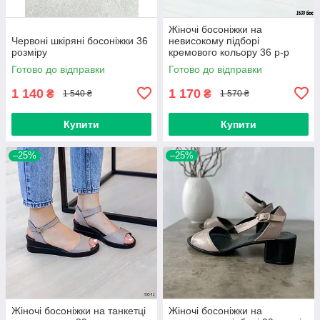
Жіночі босоніжки на
Червоні шкіряні босоніжки 36
невисокому підборі
розміру
кремового кольору 36 р-р
Готово до відправки
Готово до відправки
1 140
1 170
₴
₴
1 540 ₴
1 570 ₴
Купити
Купити
–25%
–25%
Жіночі босоніжки на танкетці
Жіночі босоніжки на