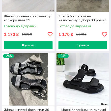
Жіночі босоніжки на танкетці
Жіночі босоніжки на
кольору лате 39
невисокому підборі 39 розмір
Готово до відправки
Готово до відправки
1 170
1 170
₴
₴
1 570 ₴
1 570 ₴
Купити
Купити
–24%
–24%
Жіночі шкіряні босоніжки 36
Шкіряні босоніжки на липучці