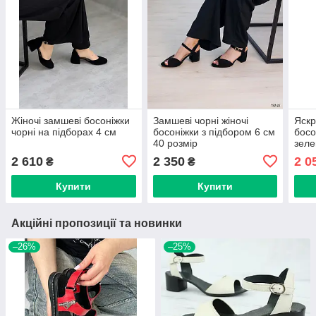
Жіночі замшеві босоніжки
Замшеві чорні жіночі
Яскр
чорні на підборах 4 см
босоніжки з підбором 6 см
босо
40 розмір
зеле
2 610
2 350
2 0
₴
₴
Купити
Купити
Акційні пропозиції та новинки
–26%
–25%