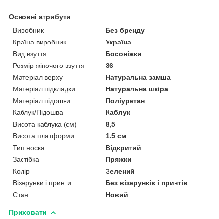
Основні атрибути
Виробник
Без бренду
Країна виробник
Україна
Вид взуття
Босоніжки
Розмір жіночого взуття
36
Матеріал верху
Натуральна замша
Матеріал підкладки
Натуральна шкіра
Матеріал підошви
Поліуретан
Каблук/Підошва
Каблук
Висота каблука (см)
8,5
Висота платформи
1.5 см
Тип носка
Відкритий
Застібка
Пряжки
Колір
Зелений
Візерунки і принти
Без візерунків і принтів
Стан
Новий
Приховати