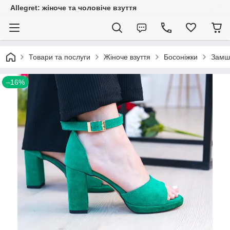
Allegret: жіноче та чоловіче взуття
Товари та послуги
Жіноче взуття
Босоніжки
Замше
–16%