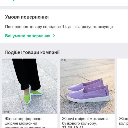
Умови повернення
Повернення товару впродовж 14 днів за рахунок покупця
Всі умови повернення
Подібні товари компанії
Жіночі перфоровані
Жіночі шкіряні мокасини
Жіно
шкіряні мокасини
бузкового кольору.
колі
яскравого салатового
37,38,39,41