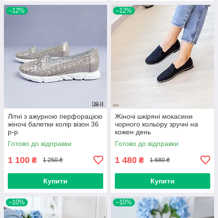
–12%
–12%
Літні з ажурною перфорацією
Жіночі шкіряні мокасини
жіночі балетки колір візон 36
чорного кольору зручні на
р-р
кожен день
Готово до відправки
Готово до відправки
1 100
1 480
₴
₴
1 250 ₴
1 680 ₴
Купити
Купити
–10%
–10%