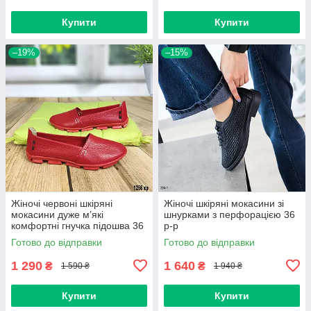
Купити
Купити
–19%
–15%
Жіночі червоні шкіряні
Жіночі шкіряні мокасини зі
мокасини дуже м’які
шнурками з перфорацією 36
комфортні гнучка підошва 36
р-р
р-р
Готово до відправки
Готово до відправки
1 290
1 640
₴
₴
1 590 ₴
1 940 ₴
Купити
Купити