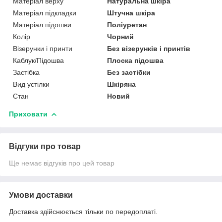
Матеріал верху
Натуральна шкіра
Матеріал підкладки
Штучна шкіра
Матеріал підошви
Поліуретан
Колір
Чорний
Візерунки і принти
Без візерунків і принтів
Каблук/Підошва
Плоска підошва
Застібка
Без застібки
Вид устілки
Шкіряна
Стан
Новий
Приховати
Відгуки про товар
Ще немає відгуків про цей товар
Умови доставки
Доставка здійснюється тільки по передоплаті.