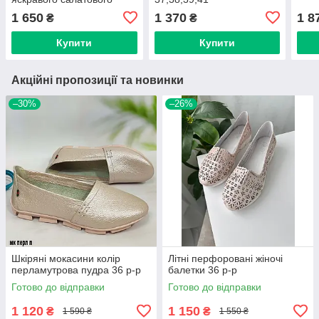
кольору 37,40,41
1 650
1 370
1 8
₴
₴
Купити
Купити
Акційні пропозиції та новинки
–30%
–26%
Шкіряні мокасини колір
Літні перфоровані жіночі
перламутрова пудра 36 р-р
балетки 36 р-р
Готово до відправки
Готово до відправки
1 120
1 150
₴
₴
1 590 ₴
1 550 ₴