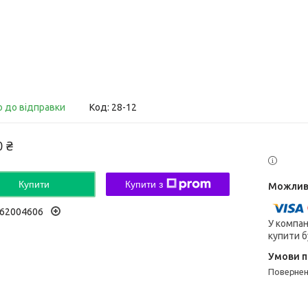
о до відправки
Код:
28-12
0 ₴
Купити
Купити з
62004606
У компан
купити б
поверне