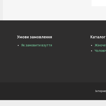
Умови замовлення
Каталог
Як замовити взуття
Жіноче
Чолові