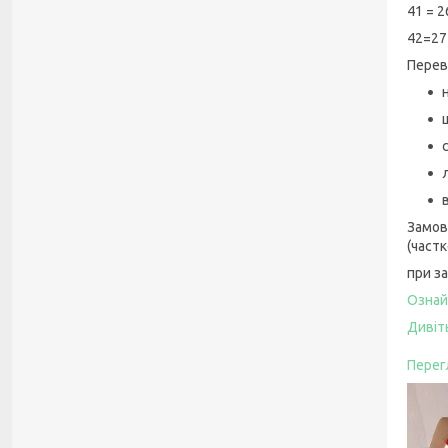
41 = 2
42=27
Перев
Замов
(част
при з
Ознай
Дивіть
Перег