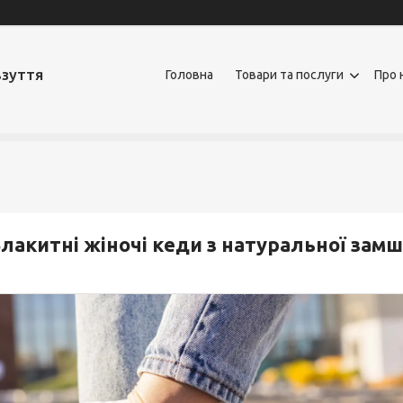
взуття
Головна
Товари та послуги
Про 
лакитні жіночі кеди з натуральної замш