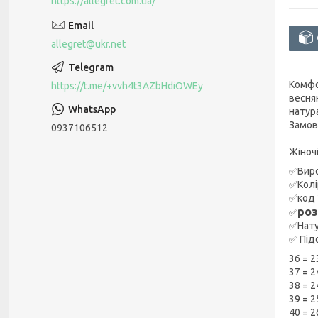
https://allegret.com.ua/
allegret@ukr.net
Комфо
https://t.me/+vvh4t3AZbHdiOWEy
весня
натура
Замовл
0937106512
Жіноч
✅Виро
✅Колі
✅код 
ро
✅
✅Нату
✅ Під
36 = 2
37 = 2
38 = 2
39 = 2
40 = 2