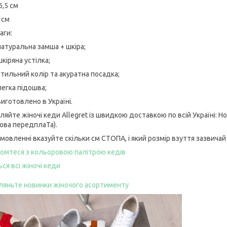
6,5 см
 см
аги:
натуральна замша + шкіра;
шкіряна устілка;
стильний колір та акуратна посадка;
легка підошва;
виготовлено в Україні.
ляйте жіночі кеди Allegret із швидкою доставкою по всій Україні: 
кова передплаТа).
амовленні вказуйте скільки см СТОПА, і який розмір взуття зазвичай
омтеся з кольоровою палітрою кедів
ся всі жіночі кеди
ляньте новинки жіночого асортименту