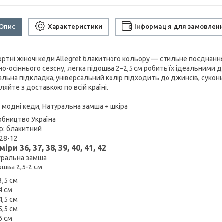
Опис
Характеристики
Інформація для замовлен
ртні жіночі кеди Allegret блакитного кольору — стильне поєднання
но-осіннього сезону, легка підошва 2–2,5 см робить їх ідеальними 
льна підкладка, універсальний колір підходить до джинсів, суконь 
яйте з доставкою по всій країні.
і модні кеди, Натуральна замша + шкіра
бництво Україна
р: блакитний
28-12
зміри
36, 37, 38, 39, 40, 41, 42
ральна замша
ошва 2,5-2 см
3,5 см
4 см
4,5 см
5,5 см
6 см