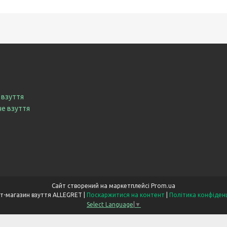
 взуття
че взуття
Сайт створений на маркетплейсі
Prom.ua
Інтернет-магазин взуття ALLEGRET |
Поскаржитися на контент
|
Політика конфіден
Select Language
▼