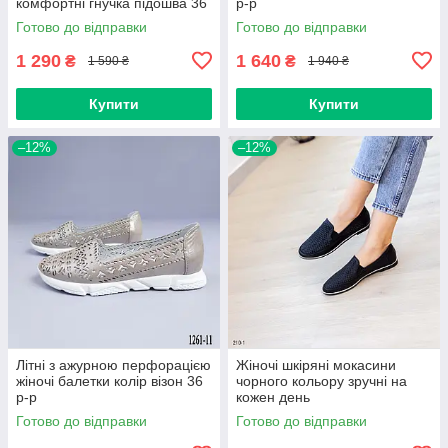
комфортні гнучка підошва 36
р-р
р-р
Готово до відправки
Готово до відправки
1 290
1 640
₴
₴
1 590 ₴
1 940 ₴
Купити
Купити
–12%
–12%
Літні з ажурною перфорацією
Жіночі шкіряні мокасини
жіночі балетки колір візон 36
чорного кольору зручні на
р-р
кожен день
Готово до відправки
Готово до відправки