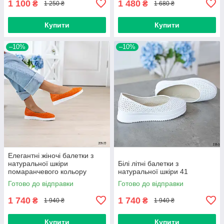
1 100
1 480
₴
₴
1 250 ₴
1 680 ₴
Купити
Купити
–10%
–10%
Елегантні жіночі балетки з
натуральної шкіри
Білі літні балетки з
помаранчевого кольору
натуральної шкіри 41
Готово до відправки
Готово до відправки
1 740
1 740
₴
₴
1 940 ₴
1 940 ₴
Купити
Купити