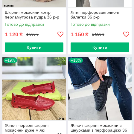
Шкіряні мокасини колір
Літні перфоровані жіночі
перламутрова пудра 36 р-р
балетки 36 р-р
Готово до відправки
Готово до відправки
1 120
1 150
₴
₴
1 590 ₴
1 550 ₴
Купити
Купити
–19%
–15%
Жіночі червоні шкіряні
Жіночі шкіряні мокасини зі
мокасини дуже м’які
шнурками з перфорацією 36