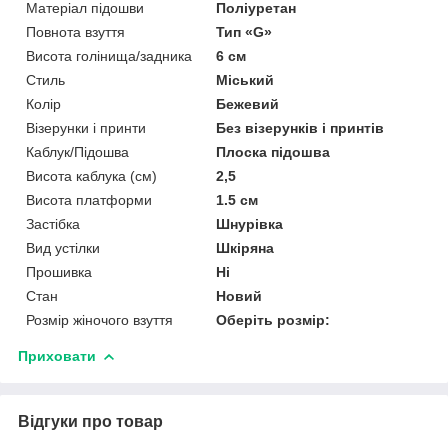
Матеріал підошви
Поліуретан
Повнота взуття
Тип «G»
Висота голінища/задника
6 см
Стиль
Міський
Колір
Бежевий
Візерунки і принти
Без візерунків і принтів
Каблук/Підошва
Плоска підошва
Висота каблука (см)
2,5
Висота платформи
1.5 см
Застібка
Шнурівка
Вид устілки
Шкіряна
Прошивка
Ні
Стан
Новий
Розмір жіночого взуття
Оберіть розмір:
Приховати
Відгуки про товар