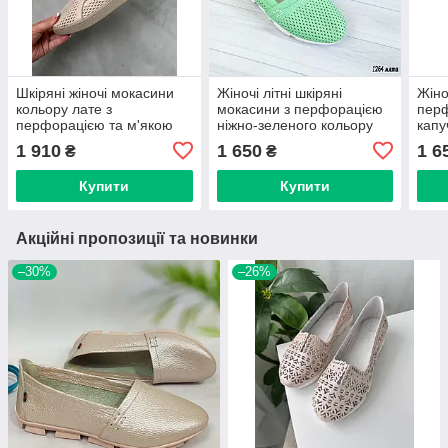
Шкіряні жіночі мокасини
Жіночі літні шкіряні
Жіно
кольору лате з
мокасини з перфорацією
перф
перфорацією та м'якою
ніжно-зеленого кольору
капу
п'ятою
1 910
1 650
1 6
₴
₴
Купити
Купити
Акційні пропозиції та новинки
–30%
–26%