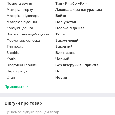
Повнота взуття
Тип «F» або «Fx»
Матеріал верху
Лакова шкіра натуральна
Матеріал підкладки
Байка
Матеріал підошви
Поліуретан
Каблук/Підошва
Плоска підошва
Висота голінища/задника
12 см
Форма миска/носка
Закруглений
Тип носка
Закритий
Застібка
Блискавка
Колір
Чорний
Візерунки і принти
Без візерунків і принтів
Перфорація
Ні
Стан
Новий
Приховати
Відгуки про товар
Ще немає відгуків про цей товар