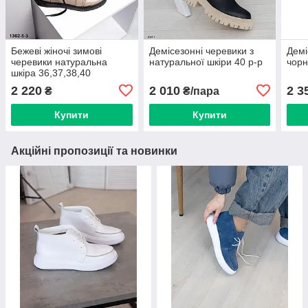
Бежеві жіночі зимові
Демісезонні черевики з
Демі
черевики натуральна
натуральної шкіри 40 р-р
чорн
шкіра 36,37,38,40
2 220
2 010
2 3
₴
₴/пара
Купити
Купити
Акційні пропозиції та новинки