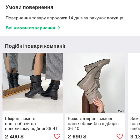
Умови повернення
Повернення товару впродовж 14 днів за рахунок покупця
Всі умови повернення
Подібні товари компанії
Шкіряні зимові
Бежеві шкіряні зимові
Зимо
напівчобітки на
напівчобітки без підборів
неве
невеликому підборі 36-41
36-40
підб
чорн
2 400
2 690
3 1
₴
₴