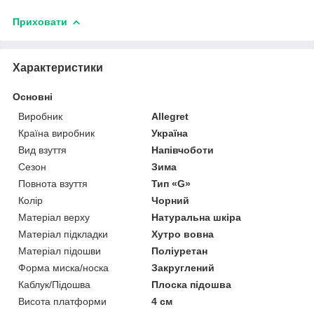
Приховати
Характеристики
Основні
Виробник
Allegret
Країна виробник
Україна
Вид взуття
Напівчоботи
Сезон
Зима
Повнота взуття
Тип «G»
Колір
Чорний
Матеріал верху
Натуральна шкіра
Матеріал підкладки
Хутро вовна
Матеріал підошви
Поліуретан
Форма миска/носка
Закруглений
Каблук/Підошва
Плоска підошва
Висота платформи
4 см