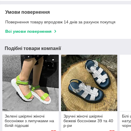
Умови повернення
Повернення товару впродовж 14 днів за рахунок покупця
Всі умови повернення
Подібні товари компанії
Зелені шкіряні жіночі
Зручні жіночі шкіряні
Білі
босоніжки з липучками на
бежеві босоніжки 39 та 40
нату
білій підошві
р-ри
чорн