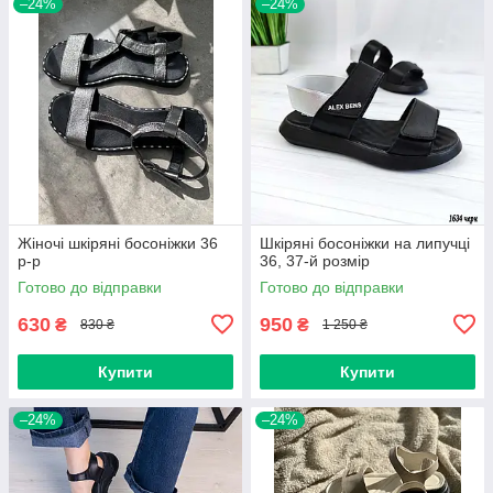
–24%
–24%
Жіночі шкіряні босоніжки 36
Шкіряні босоніжки на липучці
р-р
36, 37-й розмір
Готово до відправки
Готово до відправки
630
950
₴
₴
830 ₴
1 250 ₴
Купити
Купити
–24%
–24%