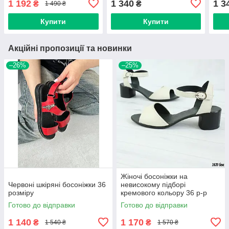
1 192
1 340
1 3
₴
₴
1 490 ₴
Купити
Купити
Акційні пропозиції та новинки
–26%
–25%
Жіночі босоніжки на
Червоні шкіряні босоніжки 36
невисокому підборі
розміру
кремового кольору 36 р-р
Готово до відправки
Готово до відправки
1 140
1 170
₴
₴
1 540 ₴
1 570 ₴