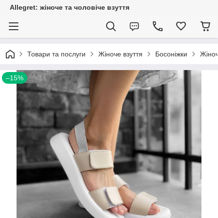
Allegret: жіноче та чоловіче взуття
Товари та послуги
Жіноче взуття
Босоніжки
Жіноч
–15%