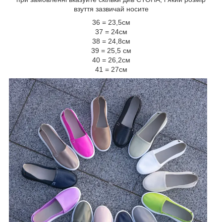
взуття зазвичай носите
36 = 23,5см
37 = 24см
38 = 24,8см
39 = 25,5 см
40 = 26,2см
41 = 27см