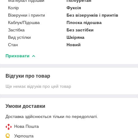
Матеріал підошви
Поліуретан
Колір
Фуксія
Візерунки і принти
Без візерунків і принтів
Каблук/Підошва
Плоска підошва
Застібка
Без застібки
Вид устілки
Шкіряна
Стан
Новий
Приховати
Відгуки про товар
Ще немає відгуків про цей товар
Умови доставки
Доставка здійснюється тільки по передоплаті.
Нова Пошта
Укрпошта