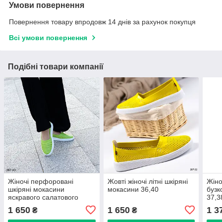
Умови повернення
Повернення товару впродовж 14 днів за рахунок покупця
Всі умови повернення
Подібні товари компанії
Жіночі перфоровані
Жовті жіночі літні шкіряні
Жіно
шкіряні мокасини
мокасини 36,40
бузк
яскравого салатового
37,3
кольору 37,40,41
1 650
1 650
1 3
₴
₴