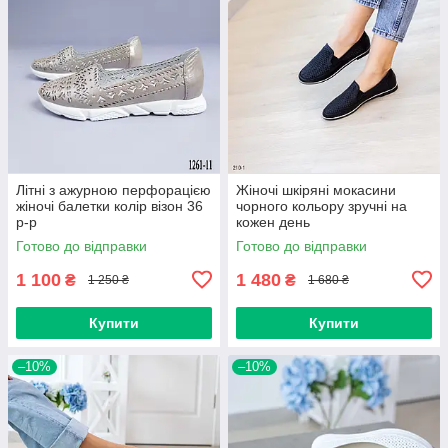
Літні з ажурною перфорацією
Жіночі шкіряні мокасини
жіночі балетки колір візон 36
чорного кольору зручні на
р-р
кожен день
Готово до відправки
Готово до відправки
1 100
1 480
₴
₴
1 250 ₴
1 680 ₴
Купити
Купити
–10%
–10%