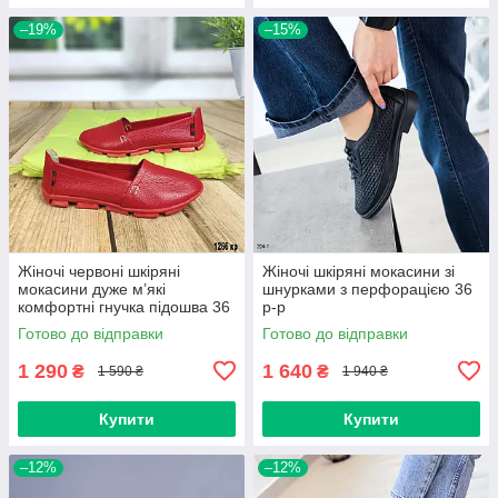
–19%
–15%
Жіночі червоні шкіряні
Жіночі шкіряні мокасини зі
мокасини дуже м’які
шнурками з перфорацією 36
комфортні гнучка підошва 36
р-р
р-р
Готово до відправки
Готово до відправки
1 290
1 640
₴
₴
1 590 ₴
1 940 ₴
Купити
Купити
–12%
–12%