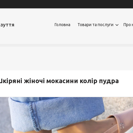
взуття
Головна
Товари та послуги
Про 
кіряні жіночі мокасини колір пудра