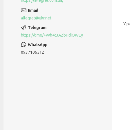
https://allegret.com.ua/
allegret@ukr.net
У р
https://t.me/+vvh4t3AZbHdiOWEy
0937106512