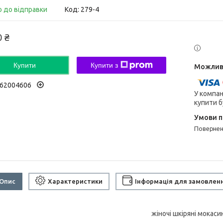
о до відправки
Код:
279-4
0 ₴
Купити
Купити з
62004606
У компан
купити б
поверне
Опис
Характеристики
Інформація для замовлен
жіночі шкіряні мокаси