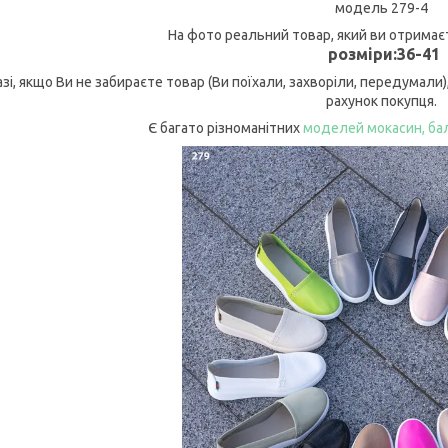
модель 279-4
На фото реальний товар, який ви отримаєт
розміри:36-41
азі, якщо Ви не забираєте товар (Ви поїхали, захворіли, передумали
рахунок покупця.
Є багато різноманітних
моделей мокасин, бал