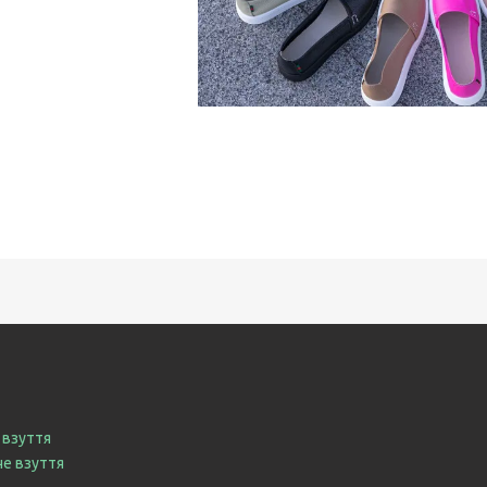
 взуття
че взуття