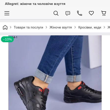
Allegret: жіноче та чоловіче взуття
Товари та послуги
Жіноче взуття
Кросівки, кеди
Ж
–10%