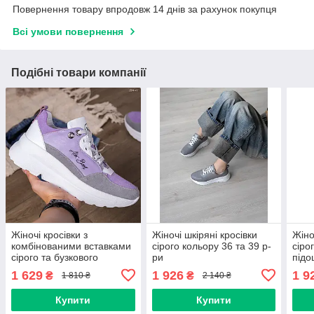
Повернення товару впродовж 14 днів за рахунок покупця
Всі умови повернення
Подібні товари компанії
Жіночі кросівки з
Жіночі шкіряні кросівки
Жіно
комбінованими вставками
сірого кольору 36 та 39 р-
сіро
сірого та бузкового
ри
підо
кольору 36 та 41 р-ри
1 629
1 926
1 9
₴
₴
1 810 ₴
2 140 ₴
Купити
Купити