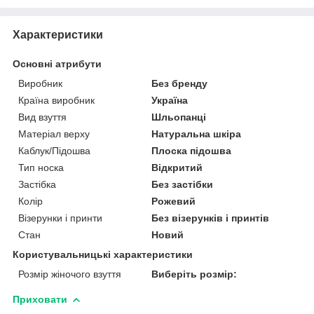
Характеристики
Основні атрибути
Виробник
Без бренду
Країна виробник
Україна
Вид взуття
Шльопанці
Матеріал верху
Натуральна шкіра
Каблук/Підошва
Плоска підошва
Тип носка
Відкритий
Застібка
Без застібки
Колір
Рожевий
Візерунки і принти
Без візерунків і принтів
Стан
Новий
Користувальницькі характеристики
Розмір жіночого взуття
Виберіть розмір:
Приховати