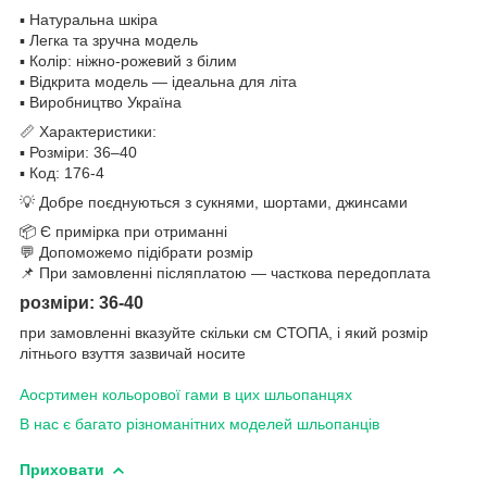
▪️ Натуральна шкіра
▪️ Легка та зручна модель
▪️ Колір: ніжно-рожевий з білим
▪️ Відкрита модель — ідеальна для літа
▪️ Виробництво Україна
📏 Характеристики:
▪️ Розміри: 36–40
▪️ Код: 176-4
💡 Добре поєднуються з сукнями, шортами, джинсами
📦 Є примірка при отриманні
💬 Допоможемо підібрати розмір
📌 При замовленні післяплатою — часткова передоплата
розміри: 36-40
при замовленні вказуйте скільки см СТОПА, і який розмір
літнього взуття зазвичай носите
Аосртимен кольорової гами в цих шльопанцях
В нас є багато різноманітних моделей шльопанців
Приховати