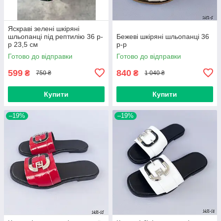
Яскраві зелені шкіряні
шльопанці під рептилію 36 р-
Бежеві шкіряні шльопанці 36
р 23,5 см
р-р
Готово до відправки
Готово до відправки
599
840
₴
₴
750 ₴
1 040 ₴
Купити
Купити
–19%
–19%