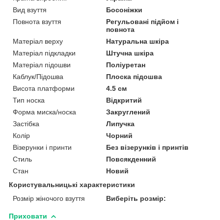
Вид взуття
Босоніжки
Повнота взуття
Регульовані підйом і
повнота
Матеріал верху
Натуральна шкіра
Матеріал підкладки
Штучна шкіра
Матеріал підошви
Поліуретан
Каблук/Підошва
Плоска підошва
Висота платформи
4.5 см
Тип носка
Відкритий
Форма миска/носка
Закруглений
Застібка
Липучка
Колір
Чорний
Візерунки і принти
Без візерунків і принтів
Стиль
Повсякденний
Стан
Новий
Користувальницькі характеристики
Розмір жіночого взуття
Виберіть розмір:
Приховати