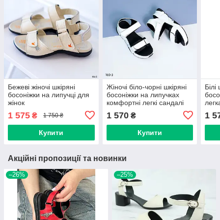
Бежеві жіночі шкіряні
Жіночі біло-чорні шкіряні
Білі 
босоніжки на липучці для
босоніжки на липучках
босо
жінок
комфортні легкі сандалі
легк
36–40
36–
1 575
1 570
1 5
₴
₴
1 750 ₴
Купити
Купити
Акційні пропозиції та новинки
–26%
–25%