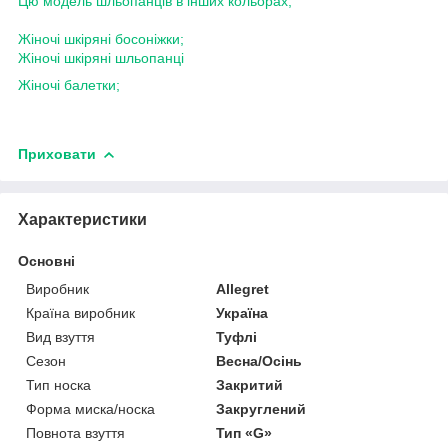
Цю модель шльопанців в інших кольорах;
Жіночі шкіряні босоніжки;
Жіночі шкіряні шльопанці
Жіночі балетки;
Приховати
Характеристики
Основні
Виробник
Allegret
Країна виробник
Україна
Вид взуття
Туфлі
Сезон
Весна/Осінь
Тип носка
Закритий
Форма миска/носка
Закруглений
Повнота взуття
Тип «G»