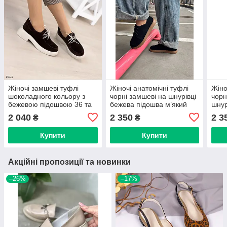
Жіночі замшеві туфлі
Жіночі анатомічні туфлі
Жіно
шоколадного кольору з
чорні замшеві на шнурівці
чорн
бежевою підошвою 36 та
бежева підошва м’який
шнур
39 р-ри
заднік середня та ширша
сере
2 040
2 350
2 3
₴
₴
повнота 36-41
повн
Купити
Купити
Акційні пропозиції та новинки
–26%
–17%