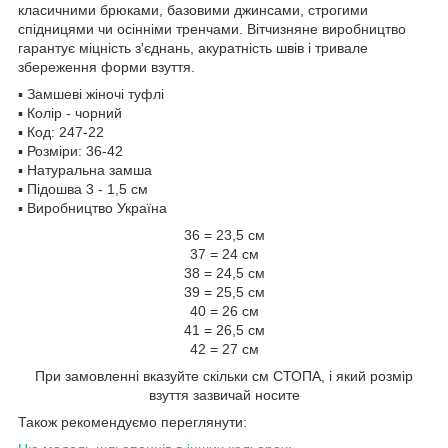
класичними брюками, базовими джинсами, строгими
спідницями чи осінніми тренчами. Вітчизняне виробництво
гарантує міцність з'єднань, акуратність швів і тривале
збереження форми взуття.
▪️ Замшеві жіночі туфлі
▪️ Колір - чорний
▪️ Код: 247-22
▪️ Розміри: 36-42
▪️ Натуральна замша
▪️ Підошва 3 - 1,5 см
▪️ Виробництво Україна
36 = 23,5 см
37 = 24 см
38 = 24,5 см
39 = 25,5 см
40 = 26 см
41 = 26,5 см
42 = 27 см
При замовленні вказуйте скільки см СТОПА, і який розмір
взуття зазвичай носите
Також рекомендуємо переглянути: