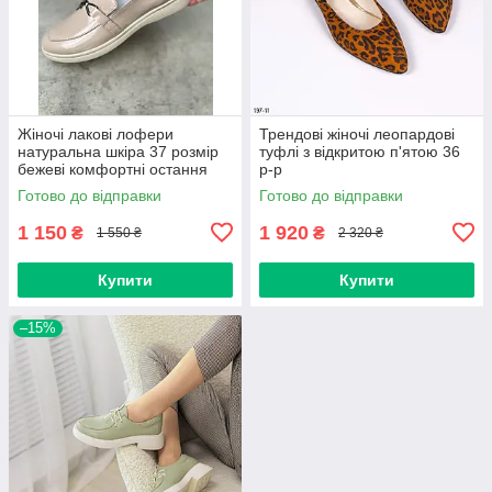
Жіночі лакові лофери
Трендові жіночі леопардові
натуральна шкіра 37 розмір
туфлі з відкритою п'ятою 36
бежеві комфортні остання
р-р
пара 23.5 см
Готово до відправки
Готово до відправки
1 150
1 920
₴
₴
1 550 ₴
2 320 ₴
Купити
Купити
–15%