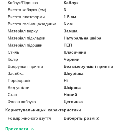
Каблук/Підошва
Каблук
Висота каблука (см)
3
Висота платформи
1.5 см
Висота голінища/задника
6 см
Матеріал верху
Замша
Матеріал підкладки
Натуральна шкіра
Матеріал підошви
ТЕП
Стиль
Класичний
Колір
Чорний
Візерунки і принти
Без візерунків і принтів
Застібка
Шнурівка
Перфорація
Ні
Вид устілки
Шкіряна
Стан
Новий
Фасон каблука
Цеглинка
Користувальницькі характеристики
Розмір жіночого взуття
Виберіть розмір:
Приховати