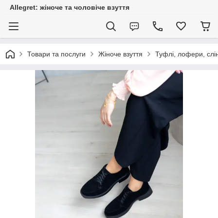
Allegret: жіноче та чоловіче взуття
Товари та послуги
Жіноче взуття
Туфлі, лофери, слі