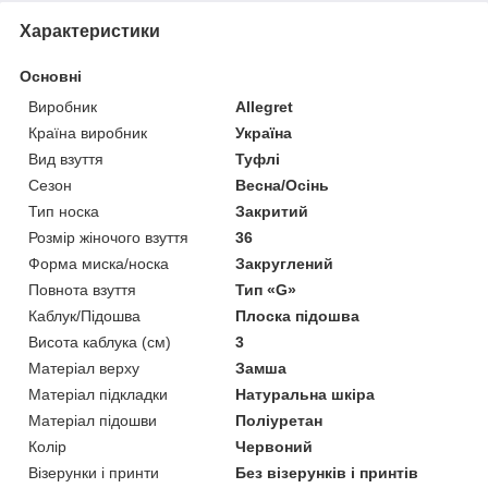
Характеристики
Основні
Виробник
Allegret
Країна виробник
Україна
Вид взуття
Туфлі
Сезон
Весна/Осінь
Тип носка
Закритий
Розмір жіночого взуття
36
Форма миска/носка
Закруглений
Повнота взуття
Тип «G»
Каблук/Підошва
Плоска підошва
Висота каблука (см)
3
Матеріал верху
Замша
Матеріал підкладки
Натуральна шкіра
Матеріал підошви
Поліуретан
Колір
Червоний
Візерунки і принти
Без візерунків і принтів