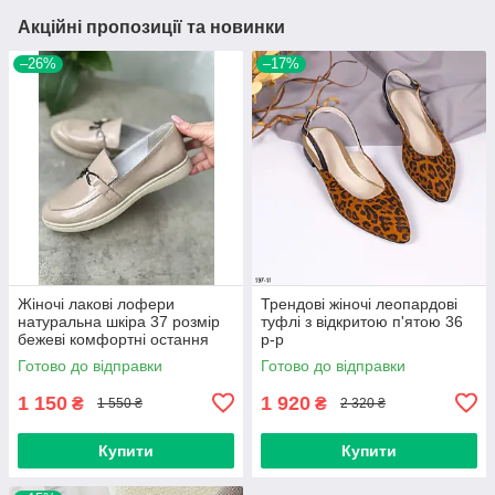
Акційні пропозиції та новинки
–26%
–17%
Жіночі лакові лофери
Трендові жіночі леопардові
натуральна шкіра 37 розмір
туфлі з відкритою п'ятою 36
бежеві комфортні остання
р-р
пара 23.5 см
Готово до відправки
Готово до відправки
1 150
1 920
₴
₴
1 550 ₴
2 320 ₴
Купити
Купити