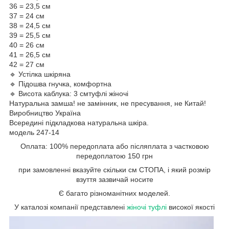
36 = 23,5 см
37 = 24 см
38 = 24,5 см
39 = 25,5 см
40 = 26 см
41 = 26,5 см
42 = 27 см
🔹 Устілка шкіряна
🔹 Підошва гнучка, комфортна
🔹 Висота каблука: 3 смтуфлі жіночі
Натуральна замша! не замінник, не пресування, не Китай!
Виробництво Україна
Всередині підкладкова натуральна шкіра.
модель 247-14
Оплата: 100% передоплата або післяплата з частковою
передоплатою 150 грн
при замовленні вказуйте скільки см СТОПА, і який розмір
взуття зазвичай носите
Є багато різноманітних моделей.
У каталозі компанії представлені
жіночі туфлі
високої якості