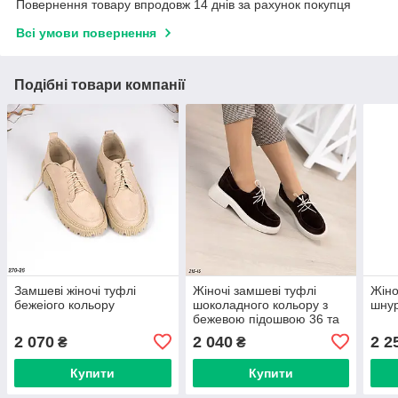
Повернення товару впродовж 14 днів за рахунок покупця
Всі умови повернення
Подібні товари компанії
Замшеві жіночі туфлі
Жіночі замшеві туфлі
Жіно
бежеіого кольору
шоколадного кольору з
шнур
бежевою підошвою 36 та
39 р-ри
2 070
2 040
2 2
₴
₴
Купити
Купити