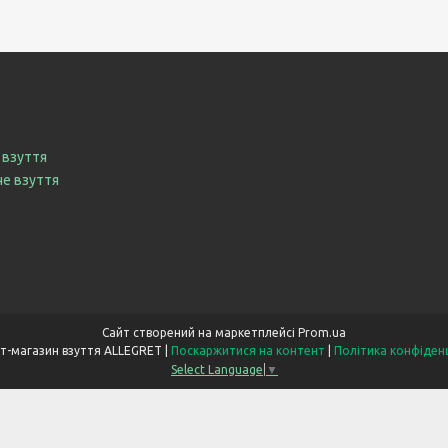
 взуття
че взуття
Сайт створений на маркетплейсі
Prom.ua
Інтернет-магазин взуття ALLEGRET |
Поскаржитися на контент
|
Політика конфіден
Select Language
▼