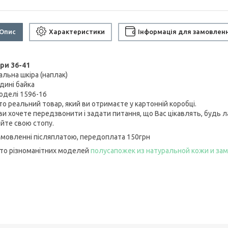
Опис
Характеристики
Інформація для замовлен
ри 36-41
альна шкіра (наплак)
дині байка
оделі 1596-16
то реальний товар, який ви отримаєте у картонній коробці.
и хочете передзвонити і задати питання, що Вас цікавлять, будь ла
яйте свою стопу.
амовленні післяплатою, передоплата 150грн
ато різноманітних моделей
полусапожек из натуральной кожи и за