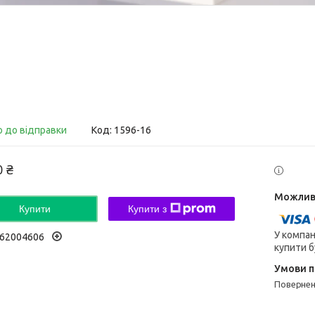
о до відправки
Код:
1596-16
0 ₴
Купити
Купити з
У компан
62004606
купити б
поверне