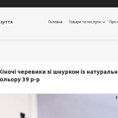
взуття
Головна
Товари та послуги
Про 
іночі черевики зі шнурком із натуральн
ольору 39 р-р