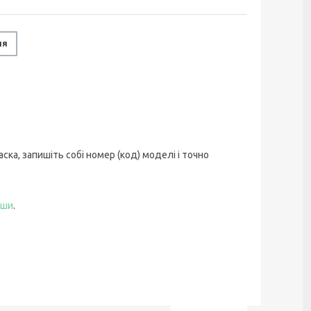
ня
ска, запишіть собі номер (код) моделі і точно
мши
.