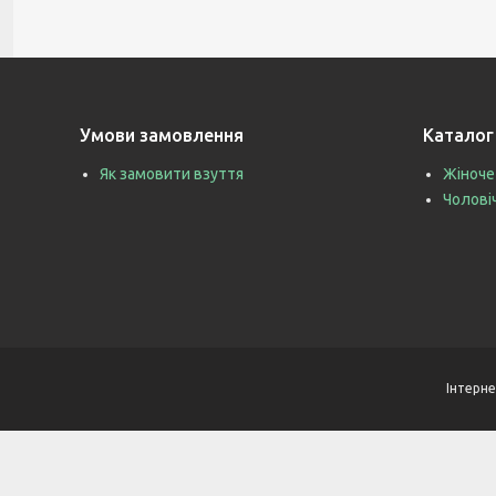
Умови замовлення
Каталог
Як замовити взуття
Жіноче
Чолові