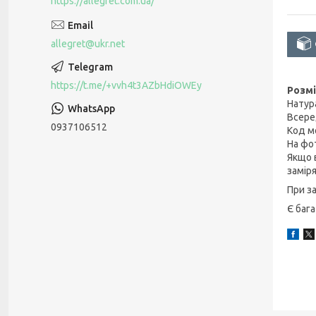
https://allegret.com.ua/
allegret@ukr.net
https://t.me/+vvh4t3AZbHdiOWEy
Розмі
Натур
Всере
0937106512
Код м
На фо
Якщо в
замір
При з
Є баг