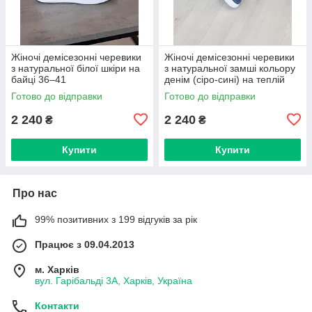
Жіночі демісезонні черевики
Жіночі демісезонні черевики
з натуральної білої шкіри на
з натуральної замші кольору
байці 36–41
денім (сіро-сині) на теплій
байці 36-41 – Україна,
Готово до відправки
Готово до відправки
2 240
2 240
₴
₴
Купити
Купити
Про нас
99% позитивних з 199 відгуків за рік
Працює з 09.04.2013
м. Харків
вул. Гарібальді 3А, Харків, Україна
Контакти