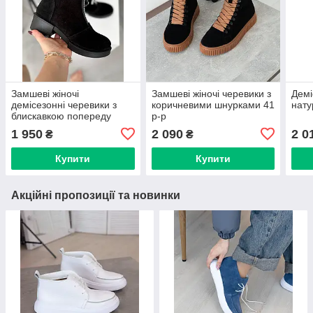
Замшеві жіночі
Замшеві жіночі черевики з
Демі
демісезонні черевики з
коричневими шнурками 41
нату
блискавкою попереду
р-р
тільки 36 р-р
1 950
2 090
2 0
₴
₴
Купити
Купити
Акційні пропозиції та новинки