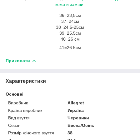
кожи и замши
.
36=23,5см
37=24см
38=24,5-25см
39=25,5см
40=26 см
41=26.5см
Приховати
Характеристики
Основні
Виробник
Allegret
Країна виробник
Україна
Вид взуття
Черевики
Сезон
Весна/Осінь
Розмір жіночого взуття
38