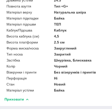
Довжина устілки
24.5
Повнота взуття
Тип «G»
Матеріал верху
Натуральна шкіра
Матеріал підкладки
Байка
Матеріал підошви
ТЕП
Каблук/Підошва
Каблук
Висота каблука (см)
4,5
Висота платформи
2.5 см
Форма миска/носка
Закруглений
Тип носка
Закритий
Застібка
Шнурівка, Блискавка
Колір
Чорний
Візерунки і принти
Без візерунків і принтів
Перфорація
Ні
Стан
Новий
Матеріал устілки
Байка
Приховати