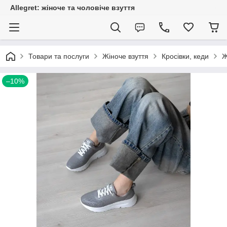
Allegret: жіноче та чоловіче взуття
Товари та послуги
Жіноче взуття
Кросівки, кеди
Ж
–10%