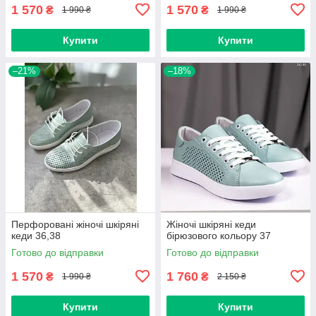
1 570
1 570
₴
₴
1 990 ₴
1 990 ₴
Купити
Купити
–21%
–18%
Перфоровані жіночі шкіряні
Жіночі шкіряні кеди
кеди 36,38
бірюзового кольору 37
Готово до відправки
Готово до відправки
1 570
1 760
₴
₴
1 990 ₴
2 150 ₴
Купити
Купити