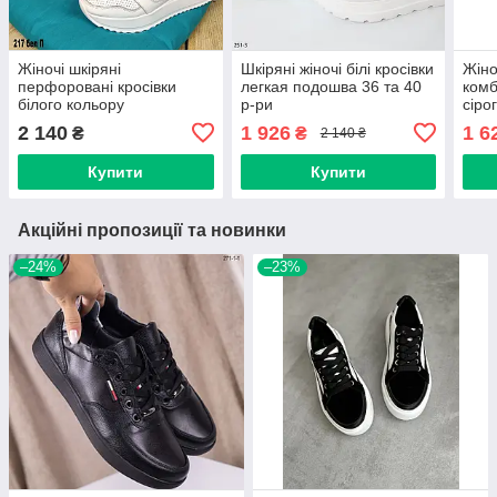
Жіночі шкіряні
Шкіряні жіночі білі кросівки
Жіно
перфоровані кросівки
легкая подошва 36 та 40
комб
білого кольору
р-ри
сіро
коль
2 140
1 926
1 6
₴
₴
2 140 ₴
Купити
Купити
Акційні пропозиції та новинки
–24%
–23%