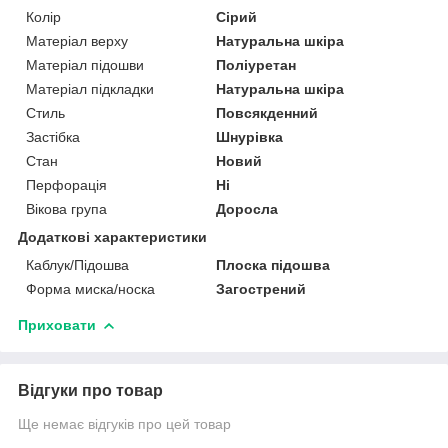
Колір
Сірий
Матеріал верху
Натуральна шкіра
Матеріал підошви
Поліуретан
Матеріал підкладки
Натуральна шкіра
Стиль
Повсякденний
Застібка
Шнурівка
Стан
Новий
Перфорація
Ні
Вікова група
Доросла
Додаткові характеристики
Каблук/Підошва
Плоска підошва
Форма миска/носка
Загострений
Приховати
Відгуки про товар
Ще немає відгуків про цей товар