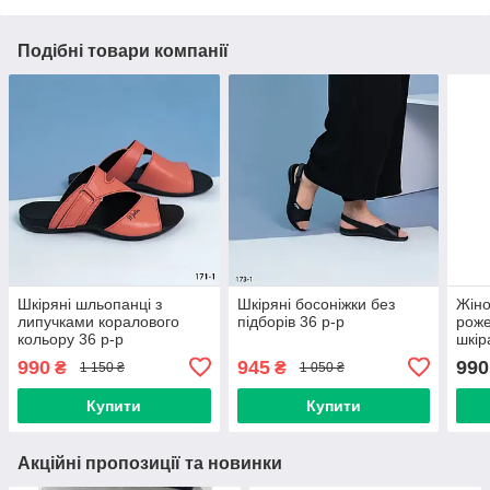
Подібні товари компанії
Шкіряні шльопанці з
Шкіряні босоніжки без
Жіно
липучками коралового
підборів 36 р-р
роже
кольору 36 р-р
шкір
990
945
990
₴
₴
1 150 ₴
1 050 ₴
Купити
Купити
Акційні пропозиції та новинки