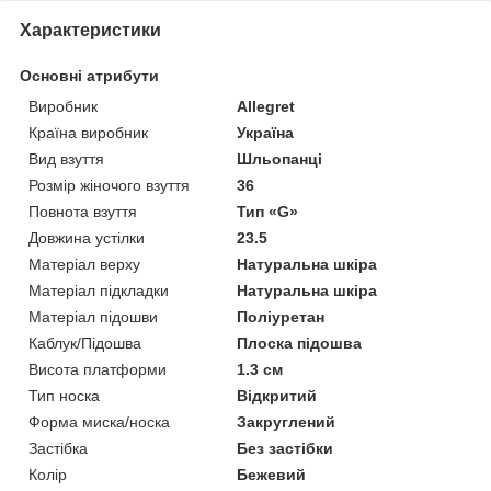
Характеристики
Основні атрибути
Виробник
Allegret
Країна виробник
Україна
Вид взуття
Шльопанці
Розмір жіночого взуття
36
Повнота взуття
Тип «G»
Довжина устілки
23.5
Матеріал верху
Натуральна шкіра
Матеріал підкладки
Натуральна шкіра
Матеріал підошви
Поліуретан
Каблук/Підошва
Плоска підошва
Висота платформи
1.3 см
Тип носка
Відкритий
Форма миска/носка
Закруглений
Застібка
Без застібки
Колір
Бежевий