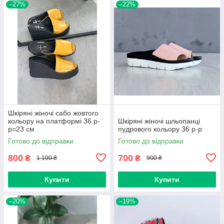
–27%
–22%
Шкіряні жіночі сабо жовтого
кольору на платформі 36 р-
Шкіряні жіночі шльопанці
р=23 см
пудрового кольору 36 р-р
Готово до відправки
Готово до відправки
800
700
₴
₴
1 100 ₴
900 ₴
Купити
Купити
–20%
–19%