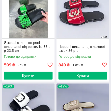
Яскраві зелені шкіряні
шльопанці під рептилію 36 р-
Червоні шльопанці з лакової
р 23,5 см
шкіри 36 р-р
Готово до відправки
Готово до відправки
599
840
₴
₴
750 ₴
1 040 ₴
Купити
Купити
–19%
–19%