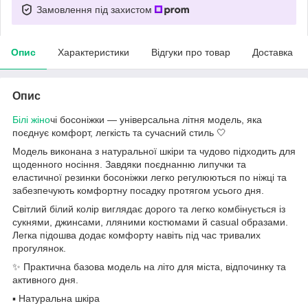
Замовлення під захистом
Опис
Характеристики
Відгуки про товар
Доставка
Опис
Білі жіно
чі босоніжки — універсальна літня модель, яка
поєднує комфорт, легкість та сучасний стиль 🤍
Модель виконана з натуральної шкіри та чудово підходить для
щоденного носіння. Завдяки поєднанню липучки та
еластичної резинки босоніжки легко регулюються по ніжці та
забезпечують комфортну посадку протягом усього дня.
Світлий білий колір виглядає дорого та легко комбінується із
сукнями, джинсами, лляними костюмами й casual образами.
Легка підошва додає комфорту навіть під час тривалих
прогулянок.
✨ Практична базова модель на літо для міста, відпочинку та
активного дня.
▪️ Натуральна шкіра