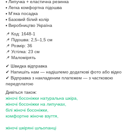
▪️ Липучка + еластична резинка
▪️ Легка комфортна підошва
▪️ М’яка посадка
▪️ Базовий білий колір
▪️ Виробництво Україна
📌 Код: 1648-1
📌 Підошва: 2,5–1,5 см
📌 Розмір: 36
📌 Устілка: 23 см
📌 Маломірять
✔ Швидка відправка
✔ Напишіть нам — надішлемо додаткові фото або відео
✔ Відправка з накладеним платежем — з частковою
передплатою
Дивіться також:
жіночі босоніжки натуральна шкіра,
жіночі босоніжки на липучках,
білі жіночі босоніжки,
комфортне жіноче взуття,
жіночі шкіряні шльопанці