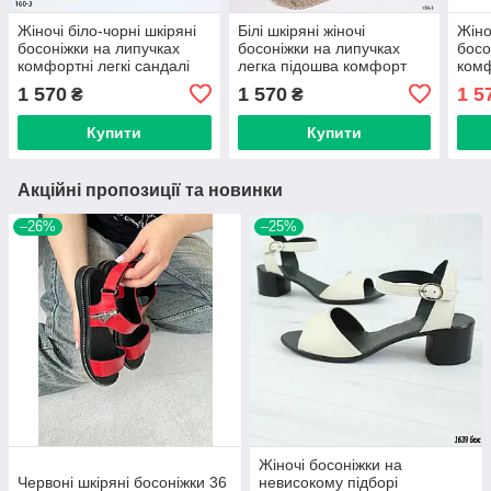
Жіночі біло-чорні шкіряні
Білі шкіряні жіночі
Жіно
босоніжки на липучках
босоніжки на липучках
босо
комфортні легкі сандалі
легка підошва комфорт
комф
36–40
36–40
нату
1 570
1 570
1 5
₴
₴
36-4
Купити
Купити
Акційні пропозиції та новинки
–26%
–25%
Жіночі босоніжки на
Червоні шкіряні босоніжки 36
невисокому підборі