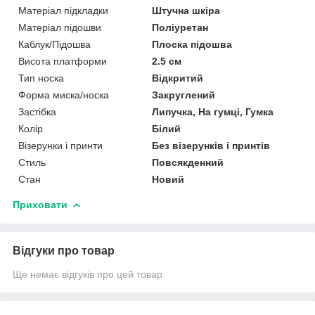
Матеріал підкладки
Штучна шкіра
Матеріал підошви
Поліуретан
Каблук/Підошва
Плоска підошва
Висота платформи
2.5 см
Тип носка
Відкритий
Форма миска/носка
Закруглений
Застібка
Липучка, На гумці, Гумка
Колір
Білий
Візерунки і принти
Без візерунків і принтів
Стиль
Повсякденний
Стан
Новий
Приховати
Відгуки про товар
Ще немає відгуків про цей товар