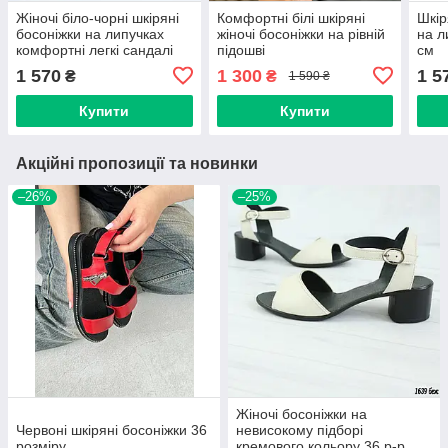
Жіночі біло-чорні шкіряні
Комфортні білі шкіряні
Шкір
босоніжки на липучках
жіночі босоніжки на рівній
на л
комфортні легкі сандалі
підошві
см
36–40
1 570
1 300
1 5
₴
₴
1 590 ₴
Купити
Купити
Акційні пропозиції та новинки
–26%
–25%
Жіночі босоніжки на
Червоні шкіряні босоніжки 36
невисокому підборі
розміру
кремового кольору 36 р-р