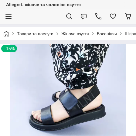
Allegret: жіноче та чоловіче взуття
Товари та послуги
Жіноче взуття
Босоніжки
Шкіря
–15%