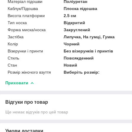
Матеріал підошви
Поліуретан
Каблук/Підошва
Плоска підошва
Висота платформи
2.5 см
Тип носка
Відкритий
Форма миска/носка
Закруглений
Застібка
Липучка, На гумці, Гумка
Колір
Чорний
Візерунки і принти
Без візерунків і принтів
Стиль
Повсякденний
Стан
Новий
Розмір жіночого взуття
Виберіть розмір:
Приховати
Відгуки про товар
Ще немає відгуків про цей товар
Умови доставки