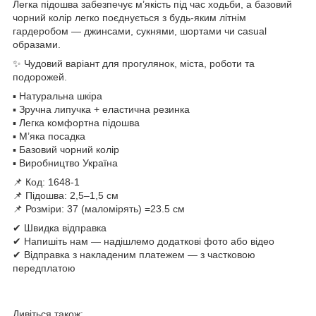
Легка підошва забезпечує м’якість під час ходьби, а базовий
чорний колір легко поєднується з будь-яким літнім
гардеробом — джинсами, сукнями, шортами чи casual
образами.
✨ Чудовий варіант для прогулянок, міста, роботи та
подорожей.
▪️ Натуральна шкіра
▪️ Зручна липучка + еластична резинка
▪️ Легка комфортна підошва
▪️ М’яка посадка
▪️ Базовий чорний колір
▪️ Виробництво Україна
📌 Код: 1648-1
📌 Підошва: 2,5–1,5 см
📌 Розміри: 37 (маломірять) =23.5 см
✔ Швидка відправка
✔ Напишіть нам — надішлемо додаткові фото або відео
✔ Відправка з накладеним платежем — з частковою
передплатою
Дивіться також: