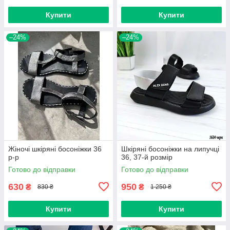
Купити
Купити
–24%
–24%
Жіночі шкіряні босоніжки 36
Шкіряні босоніжки на липучці
р-р
36, 37-й розмір
Готово до відправки
Готово до відправки
630
950
₴
₴
830 ₴
1 250 ₴
Купити
Купити