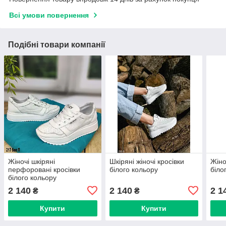
Всі умови повернення
Подібні товари компанії
Жіночі шкіряні
Шкіряні жіночі кросівки
Жіно
перфоровані кросівки
білого кольору
біло
білого кольору
2 140
2 140
2 1
₴
₴
Купити
Купити