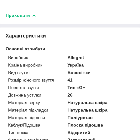
Приховати
Характеристики
Основні атрибути
Виробник
Allegret
Країна виробник
Україна
Вид взуття
Босоніжки
Розмір жіночого взуття
41
Повнота взуття
Тип «G»
Довжина устілки
26
Матеріал верху
Натуральна шкіра
Матеріал підкладки
Натуральна шкіра
Матеріал підошви
Поліуретан
Каблук/Підошва
Плоска підошва
Тип носка
Відкритий
Форма миска/носка
Закруглений