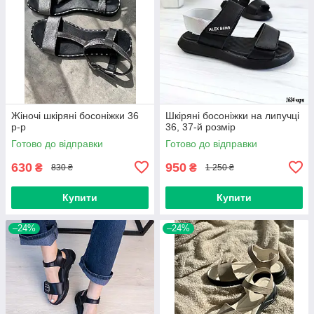
Жіночі шкіряні босоніжки 36
Шкіряні босоніжки на липучці
р-р
36, 37-й розмір
Готово до відправки
Готово до відправки
630
950
₴
₴
830 ₴
1 250 ₴
Купити
Купити
–24%
–24%