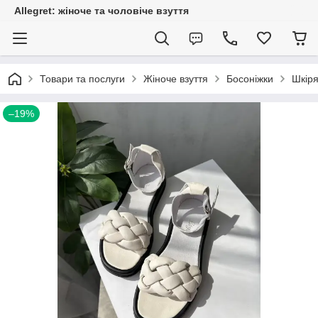
Allegret: жіноче та чоловіче взуття
Товари та послуги
Жіноче взуття
Босоніжки
Шкіря
–19%