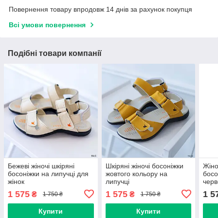
Повернення товару впродовж 14 днів за рахунок покупця
Всі умови повернення
Подібні товари компанії
Бежеві жіночі шкіряні
Шкіряні жіночі босоніжки
Жіно
босоніжки на липучці для
жовтого кольору на
босо
жінок
липучці
черв
1 575
1 575
1 5
₴
₴
1 750 ₴
1 750 ₴
Купити
Купити