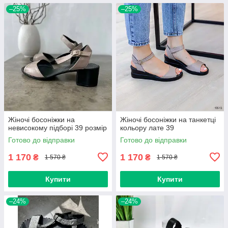
–25%
–25%
Жіночі босоніжки на
Жіночі босоніжки на танкетці
невисокому підборі 39 розмір
кольору лате 39
Готово до відправки
Готово до відправки
1 170
1 170
₴
₴
1 570 ₴
1 570 ₴
Купити
Купити
–24%
–24%