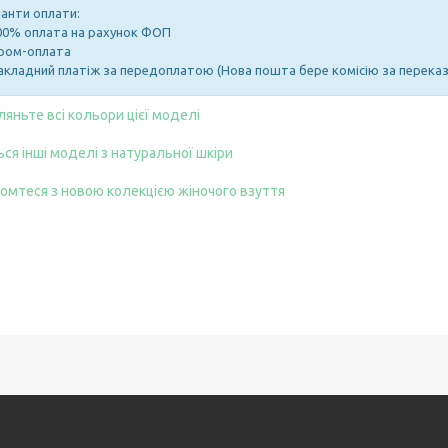
іанти оплати:
100% оплата на рахунок ФОП
Пром-оплата
Накладний платіж за передоплатою (Нова пошта бере комісію за переказ
ляньте всі кольори цієї моделі
ься інші моделі з натуральної шкіри
омтеся з новою колекцією жіночого взуття