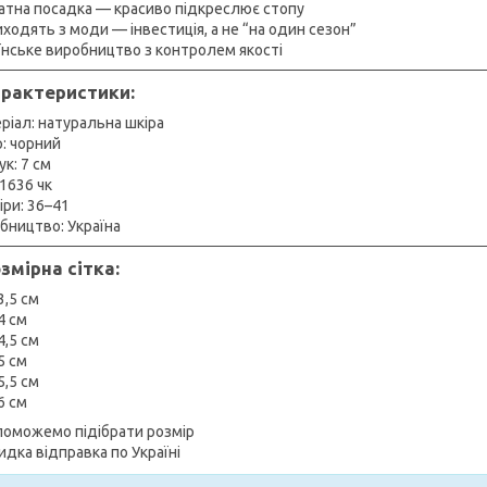
уратна посадка — красиво підкреслює стопу
виходять з моди — інвестиція, а не “на один сезон”
раїнське виробництво з контролем якості
арактеристики:
еріал: натуральна шкіра
ір: чорний
лук: 7 см
: 1636 чк
міри: 36–41
обництво: Україна
озмірна сітка:
3,5 см
4 см
4,5 см
5 см
5,5 см
6 см
поможемо підібрати розмір
идка відправка по Україні