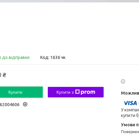
о до відправки
Код:
1636 чк
0 ₴
Купити
Купити з
62004606
У компан
купити б
поверне