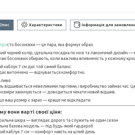
Опис
Характеристики
Інформація для замовлен
 про
сто босоніжки — це пара, яка формує образ.
кий чорний колір, ідеальна посадка по нозі та лаконічний дизайн —
такі босоніжки обирають, коли важлива впевненість у кожному кроц
й каблук 7 см дає той самий баланс:
дає витончено — відчувається комфортно.
жливо:
ь відшивається невеликими партіями, і виробництво займає час. Це 
розміри закінчуються — доводиться чекати новий відшив.
що ваш розмір є зараз — краще не відкладати.
му вони варті своєї ціни:
туральна шкіра — виглядає дорого та служить не один сезон
еальна базова модель — під будь-який гардероб
йкий каблук 7 см — комфорт навіть на цілий день