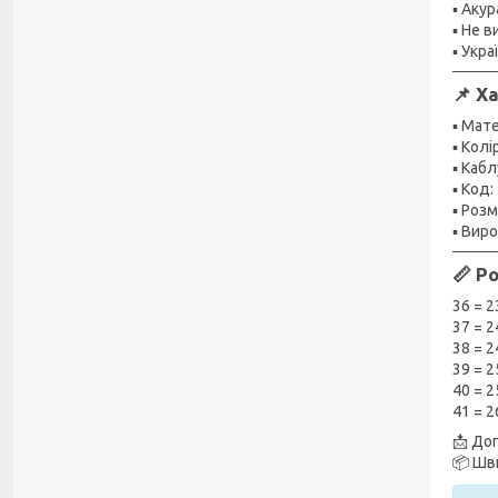
▪️ Ак
▪️ Не 
▪️ Ук
📌 Х
▪️ Мат
▪️ Кол
▪️ Каб
▪️ Код
▪️ Роз
▪️ Вир
📏 Р
36 = 2
37 = 2
38 = 2
39 = 2
40 = 2
41 = 2
📩 До
📦 Шв