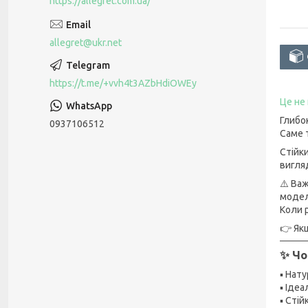
https://allegret.com.ua/
allegret@ukr.net
https://t.me/+vvh4t3AZbHdiOWEy
Це не
Глибо
0937106512
Саме 
Стійки
вигля
⚠️ Ва
модел
Коли 
👉 Як
✨ Чо
▪️ На
▪️ Ід
▪️ Сті