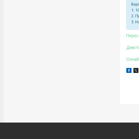
Вар
1. 
2. 
3. 
Перег
Дивіт
Ознай