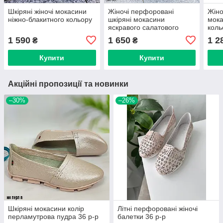
Шкіряні жіночі мокасини
Жіночі перфоровані
Жіно
ніжно-блакитного кольору
шкіряні мокасини
мока
яскравого салатового
коль
кольору 37,40,41
1 590
1 650
1 2
₴
₴
Купити
Купити
Акційні пропозиції та новинки
–30%
–26%
Шкіряні мокасини колір
Літні перфоровані жіночі
перламутрова пудра 36 р-р
балетки 36 р-р