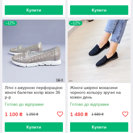
Купити
Купити
–12%
–12%
Літні з ажурною перфорацією
Жіночі шкіряні мокасини
жіночі балетки колір візон 36
чорного кольору зручні на
р-р
кожен день
Готово до відправки
Готово до відправки
1 100
1 480
₴
₴
1 250 ₴
1 680 ₴
Купити
Купити