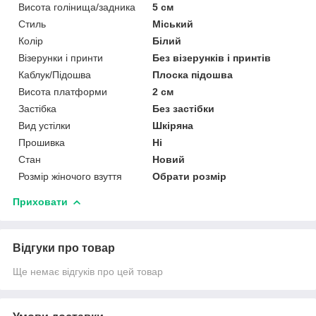
Висота голінища/задника
5 см
Стиль
Міський
Колір
Білий
Візерунки і принти
Без візерунків і принтів
Каблук/Підошва
Плоска підошва
Висота платформи
2 см
Застібка
Без застібки
Вид устілки
Шкіряна
Прошивка
Ні
Стан
Новий
Розмір жіночого взуття
Обрати розмір
Приховати
Відгуки про товар
Ще немає відгуків про цей товар