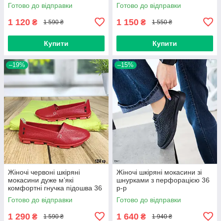
Готово до відправки
Готово до відправки
1 120
1 150
₴
₴
1 590 ₴
1 550 ₴
Купити
Купити
–19%
–15%
Жіночі червоні шкіряні
Жіночі шкіряні мокасини зі
мокасини дуже м’які
шнурками з перфорацією 36
комфортні гнучка підошва 36
р-р
р-р
Готово до відправки
Готово до відправки
1 290
1 640
₴
₴
1 590 ₴
1 940 ₴