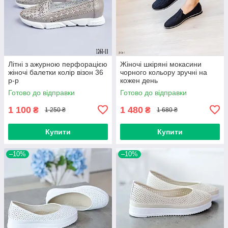
Літні з ажурною перфорацією
Жіночі шкіряні мокасини
жіночі балетки колір візон 36
чорного кольору зручні на
р-р
кожен день
Готово до відправки
Готово до відправки
1 100
1 480
₴
₴
1 250 ₴
1 680 ₴
Купити
Купити
–10%
–10%