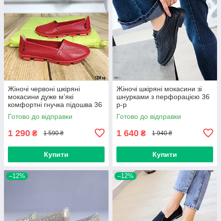
Жіночі червоні шкіряні
Жіночі шкіряні мокасини зі
мокасини дуже м’які
шнурками з перфорацією 36
комфортні гнучка підошва 36
р-р
р-р
Готово до відправки
Готово до відправки
1 290
1 640
₴
₴
1 590 ₴
1 940 ₴
Купити
Купити
–12%
–12%