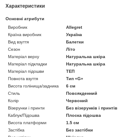
Характеристики
Основні атрибути
Виробник
Allegret
Країна виробник
Україна
Вид взуття
Балетки
Сезон
Літо
Матеріал верху
Натуральна шкіра
Матеріал підкладки
Натуральна шкіра
Матеріал підошви
ТЕП
Повнота взуття
Тип «G»
Висота голінища/задника
6 см
Стиль
Повсякденний
Колір
Червоний
Візерунки і принти
Без візерунків і принтів
Каблук/Підошва
Плоска підошва
Висота платформи
1.5 см
Застібка
Без застібки