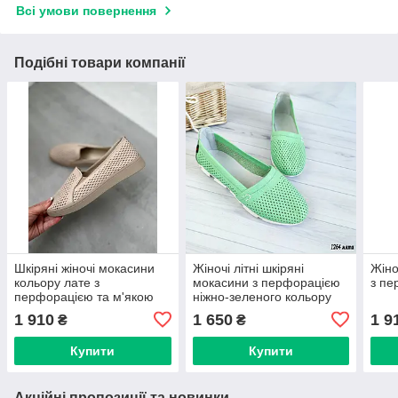
Всі умови повернення
Подібні товари компанії
Шкіряні жіночі мокасини
Жіночі літні шкіряні
Жіно
кольору лате з
мокасини з перфорацією
з пе
перфорацією та м'якою
ніжно-зеленого кольору
п'ятою
1 910
1 650
1 9
₴
₴
Купити
Купити
Акційні пропозиції та новинки