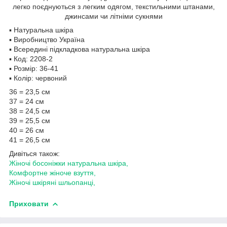
легко поєднуються з легким одягом, текстильними штанами,
джинсами чи літніми сукнями
▪️ Натуральна шкіра
▪️ Виробництво Україна
▪️ Всередині підкладкова натуральна шкіра
▪️ Код: 2208-2
▪️ Розмір: 36-41
▪️ Колір: червоний
36 = 23,5 см
37 = 24 см
38 = 24,5 см
39 = 25,5 см
40 = 26 см
41 = 26,5 см
Дивіться також:
Жіночі босоніжки натуральна шкіра,
Комфортне жіноче взуття,
Жіночі шкіряні шльопанці,
Приховати